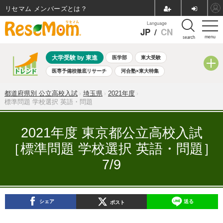
リセマム メンバーズ
Language
JP
/
CN
menu
search
大学受験 by 東進
医学部
東大受験
医専予備校徹底リサーチ
河合塾×東大特集
親子で考える大学選び
高校受験
中学受験
小学校受験
都道府県別 公立高校入試
埼玉県
2021年度
共通テスト
夏休み
8月開催学校説明会・相談会
標準問題 学校選択 英語・問題
8月開催イベント・WS
全国公立高校 過去問
人気記事
自由研究教材（小学生向け）
自由研究教材（中学生向け）
2021年度 東京都公立高校入試
ランキング
［標準問題 学校選択 英語・問題］
7/9
シェア
送る
ポスト