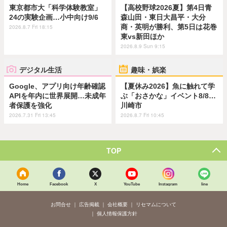
東京都市大「科学体験教室」
【高校野球2026夏】第4日青
24の実験企画…小中向け9/6
森山田・東日大昌平・大分
商・英明が勝利、第5日は花巻
2026.8.7 Fri 18:15
東vs新田ほか
2026.8.9 Sun 9:15
デジタル生活
趣味・娯楽
Google、アプリ向け年齢確認
【夏休み2026】魚に触れて学
APIを年内に世界展開…未成年
ぶ「おさかな」イベント8/8…
者保護を強化
川崎市
2026.7.31 Fri 13:45
2026.8.7 Fri 10:45
TOP
Home
Facebook
X
YouTube
Instagram
line
お問合せ
広告掲載
会社概要
リセマムについて
個人情報保護方針