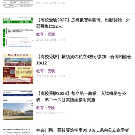
2026.8.5 Wed 17:15
【高校受験2027】広島叡智学園高、出願開始…外
部募集は22人
教育・受験
2026.8.5 Wed 16:15
【高校受験】横須賀の私立4校が参加…合同相談会
10/12
教育・受験
2026.8.5 Wed 11:15
【高校受験2028】都立第一商業、入試概要を公
表…IBコースは英語面接を実施
教育・受験
2026.8.3 Mon 17:15
神奈川県、高校等進学率99.0％…県内公立進学者