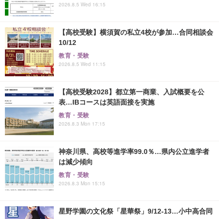
2026.8.5 Wed 16:15
【高校受験】横須賀の私立4校が参加…合同相談会
10/12
教育・受験
2026.8.5 Wed 11:15
【高校受験2028】都立第一商業、入試概要を公
表…IBコースは英語面接を実施
教育・受験
2026.8.3 Mon 17:15
神奈川県、高校等進学率99.0％…県内公立進学者
は減少傾向
教育・受験
2026.8.3 Mon 15:15
星野学園の文化祭「星華祭」9/12-13…小中高合同