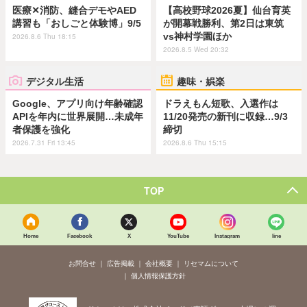
医療✕消防、縫合デモやAED
【高校野球2026夏】仙台育英
講習も「おしごと体験博」9/5
が開幕戦勝利、第2日は東筑
vs神村学園ほか
2026.8.6 Thu 18:15
2026.8.5 Wed 20:32
デジタル生活
趣味・娯楽
Google、アプリ向け年齢確認
ドラえもん短歌、入選作は
APIを年内に世界展開…未成年
11/20発売の新刊に収録…9/3
者保護を強化
締切
2026.7.31 Fri 13:45
2026.8.6 Thu 15:15
TOP
Home
Facebook
X
YouTube
Instagram
line
お問合せ
広告掲載
会社概要
リセマムについて
個人情報保護方針