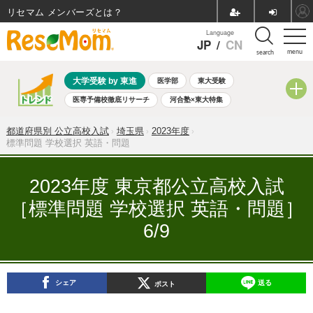
リセマム メンバーズ
Language
JP
/
CN
menu
search
大学受験 by 東進
医学部
東大受験
医専予備校徹底リサーチ
河合塾×東大特集
親子で考える大学選び
高校受験
中学受験
小学校受験
都道府県別 公立高校入試
埼玉県
2023年度
共通テスト
夏休み
8月開催学校説明会・相談会
標準問題 学校選択 英語・問題
8月開催イベント・WS
全国公立高校 過去問
人気記事
自由研究教材（小学生向け）
自由研究教材（中学生向け）
2023年度 東京都公立高校入試
ランキング
［標準問題 学校選択 英語・問題］
6/9
シェア
送る
ポスト