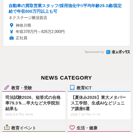
自動車の買取営業スタッフ/採用強化中!/平均年齢29.3歳/固定
給で年収800万円以上も可
ネクステージ横須賀店
神奈川県
年収378万円～826万2,000円
正社員
Sponsored by
NEWS CATEGORY
教育・受験
教育ICT
司法試験2026、短答式の合格
【夏休み2026】東大メタバー
率79.3％…早大など大学院別
ス工学部、生成AIなどジュニ
結果も
ア講座6選
2026.8.6 Thu 18:45
2026.7.30 Thu 11:15
教育イベント
生活・健康