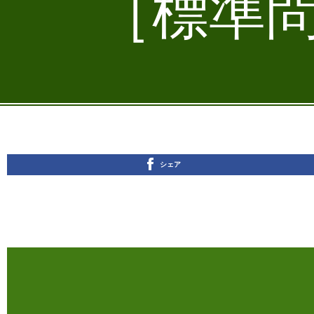
［標準問
シェア