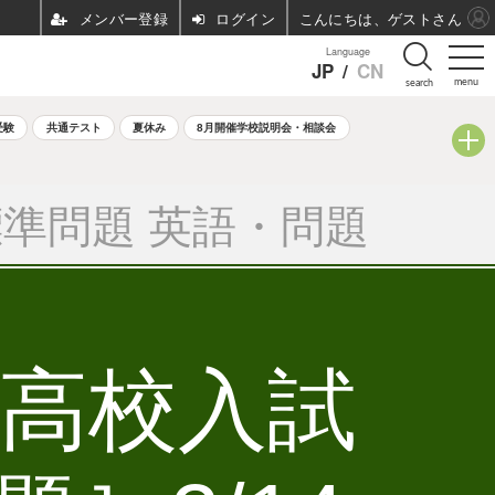
ログイン
こんにちは、ゲストさん
Language
JP
/
CN
menu
search
受験
共通テスト
夏休み
8月開催学校説明会・相談会
準問題 英語・問題
立高校入試