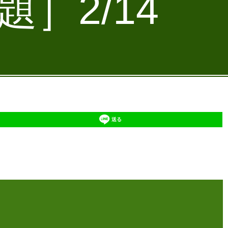
］2/14
送る
】