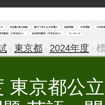
ーチ
河合塾×東大特集
親子で考える大学選び
高校受験
中学受験
小学校
研究教材（小学生向け）
自由研究教材（中学生向け）
ランキング
試
東京都
2024年度
標
年度 東京都公