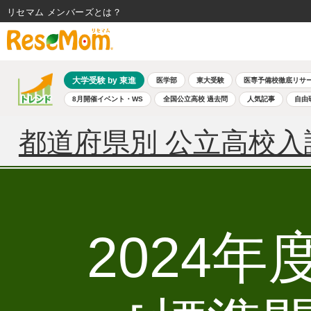
リセマム メンバーズ
大学受験 by 東進
医学部
東大受験
医専予備校徹底リサ
8月開催イベント・WS
全国公立高校 過去問
人気記事
自由
都道府県別 公立高校入
2024