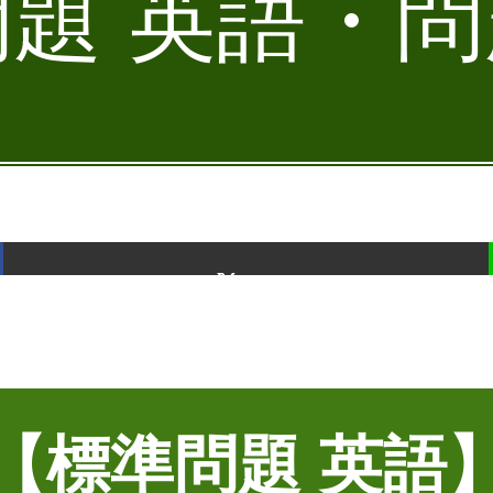
題 英語・問題
ポスト
【標準問題 英語