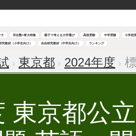
ーチ
河合塾×東大特集
親子で考える大学選び
高校受験
中学受験
小学校
研究教材（小学生向け）
自由研究教材（中学生向け）
ランキング
試
東京都
2024年度
標
年度 東京都公