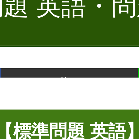
題 英語・問題
ポスト
【標準問題 英語