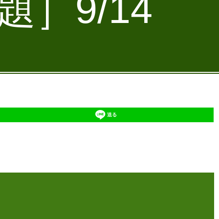
］9/14
送る
】