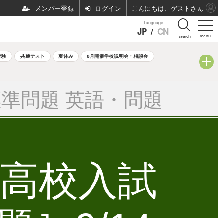
ログイン
こんにちは、ゲストさん
Language
JP
/
CN
menu
search
受験
共通テスト
夏休み
8月開催学校説明会・相談会
準問題 英語・問題
立高校入試