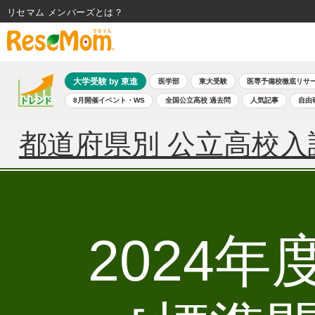
リセマム メンバーズ
大学受験 by 東進
医学部
東大受験
医専予備校徹底リサ
8月開催イベント・WS
全国公立高校 過去問
人気記事
自由
都道府県別 公立高校入
2024