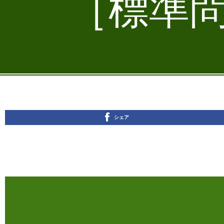
［標準問
シェア