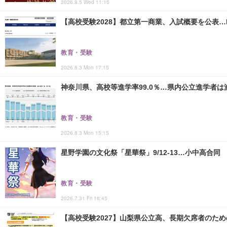
2026.8.5 Wed 11:15
【高校受験2028】都立第一商業、入試概要を公表…
教育・受験
2026.8.3 Mon 17:15
神奈川県、高校等進学率99.0％…県内公立進学者は
教育・受験
2026.8.3 Mon 15:15
星野学園の文化祭「星華祭」9/12-13…小中高合同
教育・受験
2026.7.31 Fri 16:45
【高校受験2027】山梨県公立高、長期欠席者のた