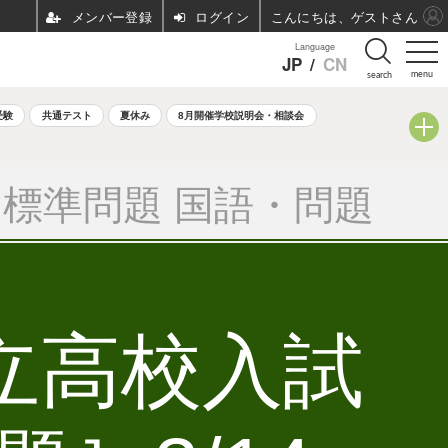
ログイン
こんにちは、ゲストさん
Language
JP
/
CN
menu
search
受験
共通テスト
夏休み
8月開催学校説明会・相談会
標準問題 国語・問題
公立高校入試