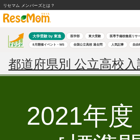
リセマム メンバーズ
大学受験 by 東進
医学部
東大受験
医専予備校徹底リサ
8月開催イベント・WS
全国公立高校 過去問
人気記事
自由
都道府県別 公立高校入
2021年