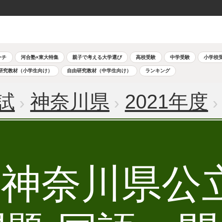
ーチ
河合塾×東大特集
親子で考える大学選び
高校受験
中学受験
小学校
研究教材（小学生向け）
自由研究教材（中学生向け）
ランキング
試
神奈川県
2021年度
度 神奈川県