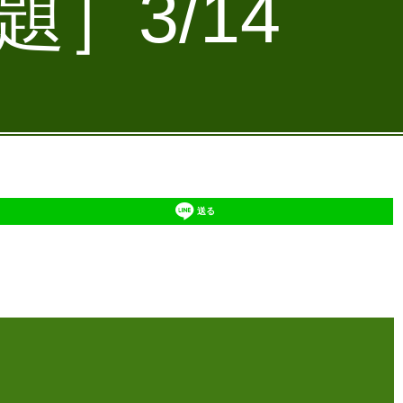
］3/14
送る
】