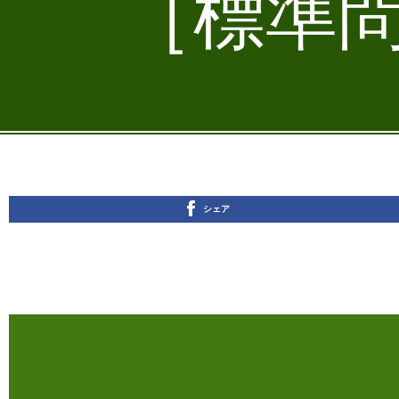
［標準問
シェア