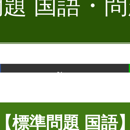
題 国語・問題
ポスト
【標準問題 国語