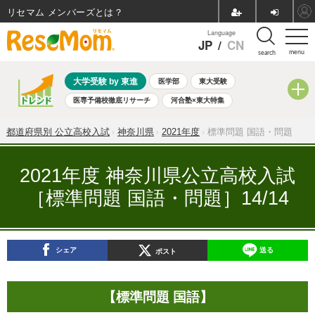
リセマム メンバーズ
Language
JP
/
CN
menu
search
大学受験 by 東進
医学部
東大受験
医専予備校徹底リサーチ
河合塾×東大特集
親子で考える大学選び
高校受験
中学受験
小学校受験
都道府県別 公立高校入試
神奈川県
2021年度
標準問題 国語・問題
共通テスト
夏休み
8月開催学校説明会・相談会
8月開催イベント・WS
全国公立高校 過去問
人気記事
2021年度 神奈川県公立高校入試
自由研究教材（小学生向け）
自由研究教材（中学生向け）
［標準問題 国語・問題］14/14
ランキング
シェア
送る
ポスト
【標準問題 国語】