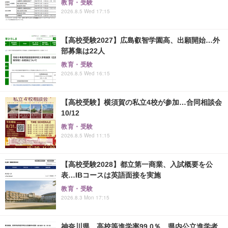
教育・受験
2026.8.5 Wed 17:15
【高校受験2027】広島叡智学園高、出願開始…外
部募集は22人
教育・受験
2026.8.5 Wed 16:15
【高校受験】横須賀の私立4校が参加…合同相談会
10/12
教育・受験
2026.8.5 Wed 11:15
【高校受験2028】都立第一商業、入試概要を公
表…IBコースは英語面接を実施
教育・受験
2026.8.3 Mon 17:15
神奈川県、高校等進学率99.0％…県内公立進学者