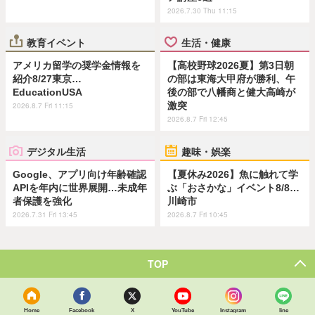
2026.7.30 Thu 11:15
教育イベント
生活・健康
アメリカ留学の奨学金情報を
【高校野球2026夏】第3日朝
紹介8/27東京…
の部は東海大甲府が勝利、午
EducationUSA
後の部で八幡商と健大高崎が
激突
2026.8.7 Fri 11:15
2026.8.7 Fri 12:45
デジタル生活
趣味・娯楽
Google、アプリ向け年齢確認
【夏休み2026】魚に触れて学
APIを年内に世界展開…未成年
ぶ「おさかな」イベント8/8…
者保護を強化
川崎市
2026.7.31 Fri 13:45
2026.8.7 Fri 10:45
TOP
Home
Facebook
X
YouTube
Instagram
line