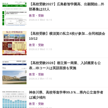
【高校受験2027】広島叡智学園高、出願開始…外
部募集は22人
教育・受験
2026.8.5 Wed 16:15
【高校受験】横須賀の私立4校が参加…合同相談会
10/12
教育・受験
2026.8.5 Wed 11:15
【高校受験2028】都立第一商業、入試概要を公
表…IBコースは英語面接を実施
教育・受験
2026.8.3 Mon 17:15
神奈川県、高校等進学率99.0％…県内公立進学者
は減少傾向
教育・受験
2026.8.3 Mon 15:15