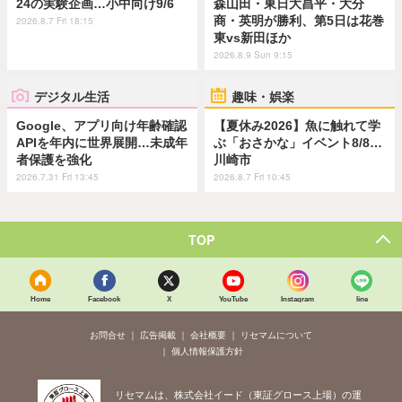
24の実験企画…小中向け9/6
森山田・東日大昌平・大分
商・英明が勝利、第5日は花巻
2026.8.7 Fri 18:15
東vs新田ほか
2026.8.9 Sun 9:15
デジタル生活
趣味・娯楽
Google、アプリ向け年齢確認
【夏休み2026】魚に触れて学
APIを年内に世界展開…未成年
ぶ「おさかな」イベント8/8…
者保護を強化
川崎市
2026.7.31 Fri 13:45
2026.8.7 Fri 10:45
TOP
Home
Facebook
X
YouTube
Instagram
line
お問合せ
広告掲載
会社概要
リセマムについて
個人情報保護方針
リセマムは、株式会社イード（東証グロース上場）の運