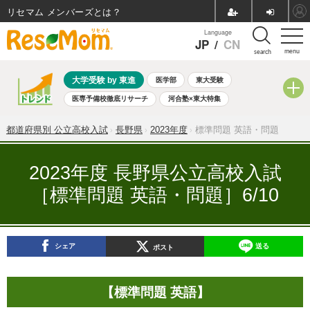
リセマム メンバーズ
Language
JP
/
CN
menu
search
大学受験 by 東進
医学部
東大受験
医専予備校徹底リサーチ
河合塾×東大特集
親子で考える大学選び
高校受験
中学受験
小学校受験
都道府県別 公立高校入試
長野県
2023年度
標準問題 英語・問題
共通テスト
夏休み
8月開催学校説明会・相談会
8月開催イベント・WS
全国公立高校 過去問
人気記事
2023年度 長野県公立高校入試
自由研究教材（小学生向け）
自由研究教材（中学生向け）
［標準問題 英語・問題］6/10
ランキング
シェア
送る
ポスト
【標準問題 英語】