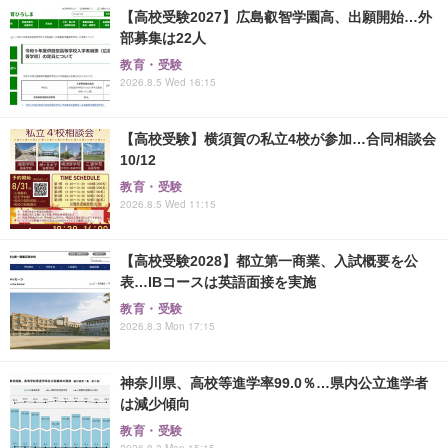
【高校受験2027】広島叡智学園高、出願開始…外
部募集は22人
教育・受験
2026.8.5 Wed 16:15
【高校受験】横須賀の私立4校が参加…合同相談会
10/12
教育・受験
2026.8.5 Wed 11:15
【高校受験2028】都立第一商業、入試概要を公
表…IBコースは英語面接を実施
教育・受験
2026.8.3 Mon 17:15
神奈川県、高校等進学率99.0％…県内公立進学者
は減少傾向
教育・受験
2026.8.3 Mon 15:15