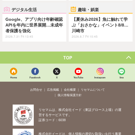
デジタル生活
趣味・娯楽
Google、アプリ向け年齢確認
【夏休み2026】魚に触れて学
APIを年内に世界展開…未成年
ぶ「おさかな」イベント8/8…
者保護を強化
川崎市
2026.7.31 Fri 13:45
2026.8.7 Fri 10:45
TOP
Home
Facebook
X
YouTube
Instagram
line
お問合せ
広告掲載
会社概要
リセマムについて
個人情報保護方針
リセマムは、株式会社イード（東証グロース上場）の運
営するサービスです。
証券コード：6038
株式会社イードは、個人情報の適切な取扱いを行う事業