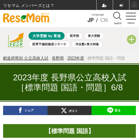
リセマム メンバーズ
Language
JP
/
CN
menu
search
大学受験 by 東進
医学部
東大受験
医専予備校徹底リサーチ
河合塾×東大特集
親子で考える大学選び
高校受験
中学受験
小学校受験
都道府県別 公立高校入試
長野県
2023年度
標準問題 国語・問題
共通テスト
夏休み
8月開催学校説明会・相談会
8月開催イベント・WS
全国公立高校 過去問
人気記事
2023年度 長野県公立高校入試
自由研究教材（小学生向け）
自由研究教材（中学生向け）
［標準問題 国語・問題］6/8
ランキング
シェア
送る
ポスト
【標準問題 国語】