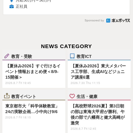
月給30万円～36万円
正社員
Sponsored by
NEWS CATEGORY
教育・受験
教育ICT
【夏休み2026】すぐ行けるイ
【夏休み2026】東大メタバー
ベント情報おまとめ便＜8/9-
ス工学部、生成AIなどジュニ
15開催＞
ア講座6選
2026.8.7 Fri 19:45
2026.7.30 Thu 11:15
教育イベント
生活・健康
東京都市大「科学体験教室」
【高校野球2026夏】第3日朝
24の実験企画…小中向け9/6
の部は東海大甲府が勝利、午
後の部で八幡商と健大高崎が
2026.8.7 Fri 18:15
激突
2026.8.7 Fri 12:45