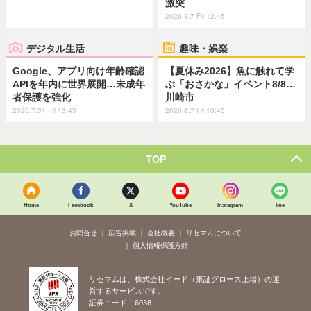
激突
2026.8.7 Fri 12:45
デジタル生活
趣味・娯楽
Google、アプリ向け年齢確認
【夏休み2026】魚に触れて学
APIを年内に世界展開…未成年
ぶ「おさかな」イベント8/8…
者保護を強化
川崎市
2026.7.31 Fri 13:45
2026.8.7 Fri 10:45
TOP
Home
Facebook
X
YouTube
Instagram
line
お問合せ
広告掲載
会社概要
リセマムについて
個人情報保護方針
リセマムは、株式会社イード（東証グロース上場）の運
営するサービスです。
証券コード：6038