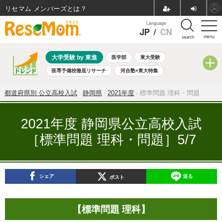
リセマム メンバーズ
Language
JP
/
CN
menu
search
大学受験 by 東進
医学部
東大受験
医専予備校徹底リサーチ
河合塾×東大特集
親子で考える大学選び
高校受験
中学受験
小学校受験
都道府県別 公立高校入試
静岡県
2021年度
標準問題 理科・問題
共通テスト
夏休み
8月開催学校説明会・相談会
8月開催イベント・WS
全国公立高校 過去問
人気記事
2021年度 静岡県公立高校入試
自由研究教材（小学生向け）
自由研究教材（中学生向け）
［標準問題 理科・問題］5/7
ランキング
シェア
送る
ポスト
【標準問題 理科】