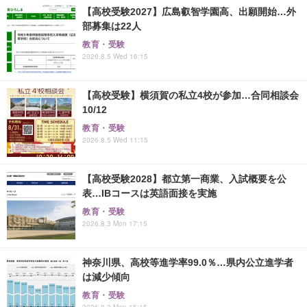
【高校受験2027】広島叡智学園高、出願開始…外
部募集は22人
教育・受験
2026.8.5 Wed 16:15
【高校受験】横須賀の私立4校が参加…合同相談会
10/12
教育・受験
2026.8.5 Wed 11:15
【高校受験2028】都立第一商業、入試概要を公
表…IBコースは英語面接を実施
教育・受験
2026.8.3 Mon 17:15
神奈川県、高校等進学率99.0％…県内公立進学者
は減少傾向
教育・受験
2026.8.3 Mon 15:15