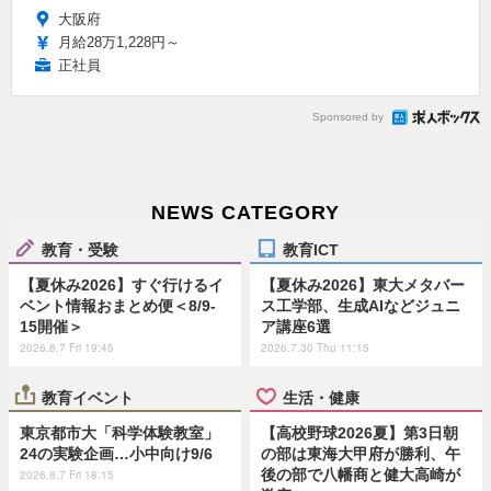
大阪府
月給28万1,228円～
正社員
Sponsored by
NEWS CATEGORY
教育・受験
教育ICT
【夏休み2026】すぐ行けるイ
【夏休み2026】東大メタバー
ベント情報おまとめ便＜8/9-
ス工学部、生成AIなどジュニ
15開催＞
ア講座6選
2026.8.7 Fri 19:45
2026.7.30 Thu 11:15
教育イベント
生活・健康
東京都市大「科学体験教室」
【高校野球2026夏】第3日朝
24の実験企画…小中向け9/6
の部は東海大甲府が勝利、午
後の部で八幡商と健大高崎が
2026.8.7 Fri 18:15