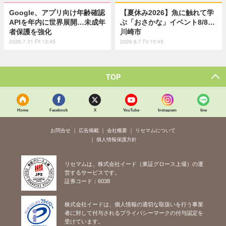
Google、アプリ向け年齢確認
【夏休み2026】魚に触れて学
APIを年内に世界展開…未成年
ぶ「おさかな」イベント8/8…
者保護を強化
川崎市
2026.7.31 Fri 13:45
2026.8.7 Fri 10:45
TOP
Home
Facebook
X
YouTube
Instagram
line
お問合せ
広告掲載
会社概要
リセマムについて
個人情報保護方針
リセマムは、株式会社イード（東証グロース上場）の運
営するサービスです。
証券コード：6038
株式会社イードは、個人情報の適切な取扱いを行う事業
者に対して付与されるプライバシーマークの付与認定を
受けています。