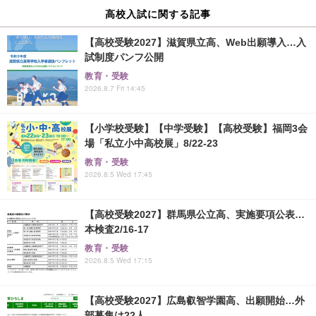
高校入試に関する記事
【高校受験2027】滋賀県立高、Web出願導入…入
試制度パンフ公開
教育・受験
2026.8.7 Fri 14:45
【小学校受験】【中学受験】【高校受験】福岡3会
場「私立小中高校展」8/22-23
教育・受験
2026.8.5 Wed 17:45
【高校受験2027】群馬県公立高、実施要項公表…
本検査2/16-17
教育・受験
2026.8.5 Wed 17:15
【高校受験2027】広島叡智学園高、出願開始…外
部募集は22人