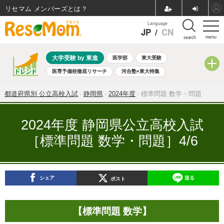
リセマム メンバーズ
Language
JP
/
CN
menu
search
大学受験 by 東進
医学部
東大受験
医専予備校徹底リサーチ
河合塾×東大特集
親子で考える大学選び
高校受験
中学受験
小学校受験
都道府県別 公立高校入試
静岡県
2024年度
標準問題 数学・問題
共通テスト
夏休み
8月開催学校説明会・相談会
8月開催イベント・WS
全国公立高校 過去問
人気記事
2024年度 静岡県公立高校入試
自由研究教材（小学生向け）
自由研究教材（中学生向け）
［標準問題 数学・問題］4/6
ランキング
シェア
送る
ポスト
【標準問題 数学】