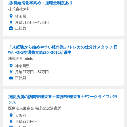
迎/有給消化率高め・退職金制度あり
株式会社大斗
埼玉県
月給31万円～45万円
正社員
「未経験から始めやすい軽作業」/トレカの仕分けスタッフ/日
払いOK/交通費支給/20~30代活躍中
株式会社Tetote
神奈川県
月給27万円～34万円
正社員
病院所属の訪問管理栄養士業務/管理栄養士/ワークライフバラ
ンス
医療法人慶春会 福永記念診療所
大阪府
月給22万円～