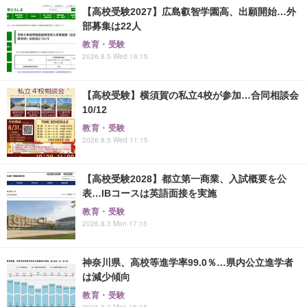
【高校受験2027】広島叡智学園高、出願開始…外
部募集は22人
教育・受験
2026.8.5 Wed 16:15
【高校受験】横須賀の私立4校が参加…合同相談会
10/12
教育・受験
2026.8.5 Wed 11:15
【高校受験2028】都立第一商業、入試概要を公
表…IBコースは英語面接を実施
教育・受験
2026.8.3 Mon 17:15
神奈川県、高校等進学率99.0％…県内公立進学者
は減少傾向
教育・受験
2026.8.3 Mon 15:15