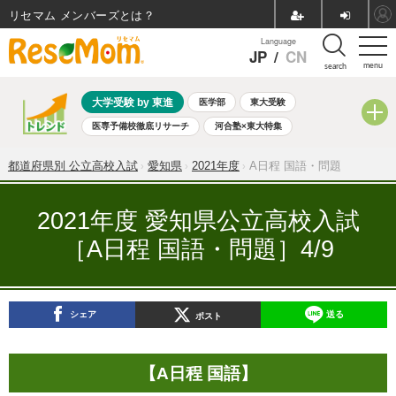
リセマム メンバーズ
Language
JP
/
CN
menu
search
大学受験 by 東進
医学部
東大受験
医専予備校徹底リサーチ
河合塾×東大特集
親子で考える大学選び
高校受験
中学受験
小学校受験
都道府県別 公立高校入試
愛知県
2021年度
A日程 国語・問題
共通テスト
夏休み
8月開催学校説明会・相談会
8月開催イベント・WS
全国公立高校 過去問
人気記事
2021年度 愛知県公立高校入試
自由研究教材（小学生向け）
自由研究教材（中学生向け）
［A日程 国語・問題］4/9
ランキング
シェア
送る
ポスト
【A日程 国語】