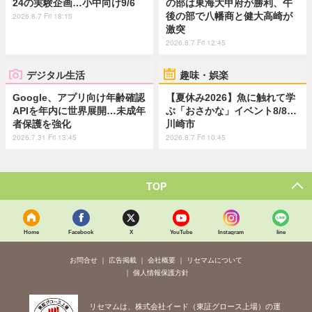
24の実験企画…小中向け9/6
の部は東海大甲府が勝利、午
後の部で八幡商と健大高崎が
2026.8.7 Fri 18:15
激突
2026.8.7 Fri 12:45
デジタル生活
趣味・娯楽
Google、アプリ向け年齢確認
【夏休み2026】魚に触れて学
APIを年内に世界展開…未成年
ぶ「おさかな」イベント8/8…
者保護を強化
川崎市
2026.7.31 Fri 13:45
2026.8.7 Fri 10:45
TOP
Home
Facebook
X
YouTube
Instagram
line
お問合せ
広告掲載
会社概要
リセマムについて
個人情報保護方針
リセマムは、株式会社イード（東証グロース上場）の運