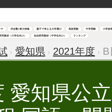
ーチ
河合塾×東大特集
親子で考える大学選び
高校受験
中学受験
小学校
研究教材（小学生向け）
自由研究教材（中学生向け）
ランキング
試
愛知県
2021年度
B
年度 愛知県公