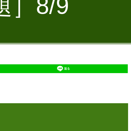
］8/9
送る