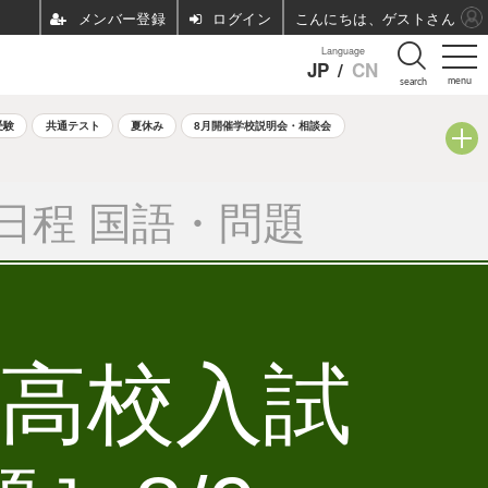
ログイン
こんにちは、ゲストさん
Language
JP
/
CN
menu
search
受験
共通テスト
夏休み
8月開催学校説明会・相談会
日程 国語・問題
立高校入試