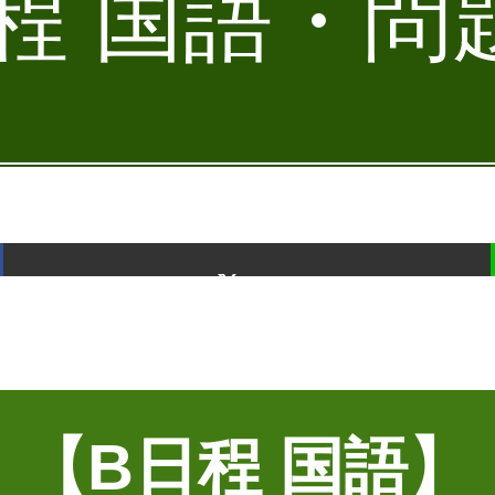
程 国語・問題
ポスト
【B日程 国語】