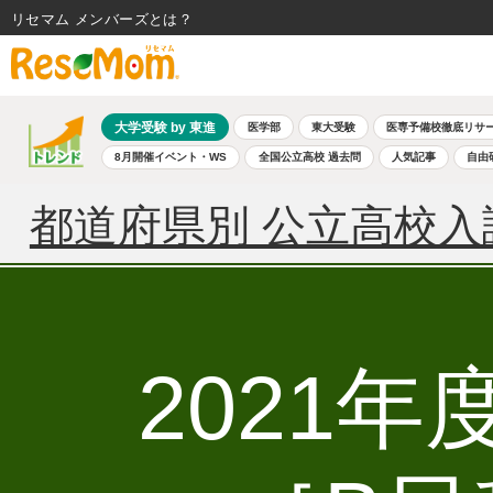
リセマム メンバーズ
大学受験 by 東進
医学部
東大受験
医専予備校徹底リサ
8月開催イベント・WS
全国公立高校 過去問
人気記事
自由
都道府県別 公立高校入
2021