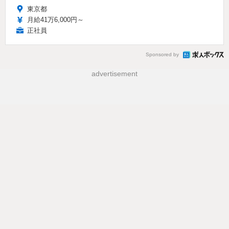
東京都
月給41万6,000円～
正社員
Sponsored by
advertisement
NEWS CATEGORY
教育・受験
教育ICT
【夏休み2026】すぐ行けるイ
【夏休み2026】東大メタバー
ベント情報おまとめ便＜8/9-
ス工学部、生成AIなどジュニ
15開催＞
ア講座6選
2026.8.7 Fri 19:45
2026.7.30 Thu 11:15
教育イベント
生活・健康
東京都市大「科学体験教室」
【高校野球2026夏】第4日青
24の実験企画…小中向け9/6
森山田・東日大昌平・大分
商・英明が勝利、第5日は花巻
2026.8.7 Fri 18:15