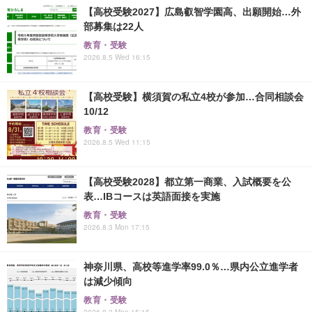
【高校受験2027】広島叡智学園高、出願開始…外
部募集は22人
教育・受験
2026.8.5 Wed 16:15
【高校受験】横須賀の私立4校が参加…合同相談会
10/12
教育・受験
2026.8.5 Wed 11:15
【高校受験2028】都立第一商業、入試概要を公
表…IBコースは英語面接を実施
教育・受験
2026.8.3 Mon 17:15
神奈川県、高校等進学率99.0％…県内公立進学者
は減少傾向
教育・受験
2026.8.3 Mon 15:15