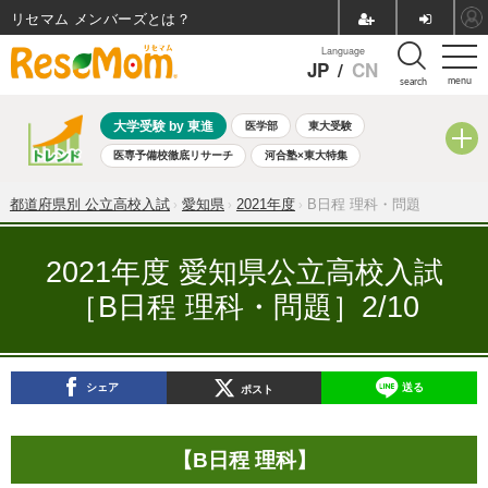
リセマム メンバーズ
Language
JP
/
CN
menu
search
大学受験 by 東進
医学部
東大受験
医専予備校徹底リサーチ
河合塾×東大特集
親子で考える大学選び
高校受験
中学受験
小学校受験
都道府県別 公立高校入試
愛知県
2021年度
B日程 理科・問題
共通テスト
夏休み
8月開催学校説明会・相談会
8月開催イベント・WS
全国公立高校 過去問
人気記事
2021年度 愛知県公立高校入試
自由研究教材（小学生向け）
自由研究教材（中学生向け）
［B日程 理科・問題］2/10
ランキング
シェア
送る
ポスト
【B日程 理科】