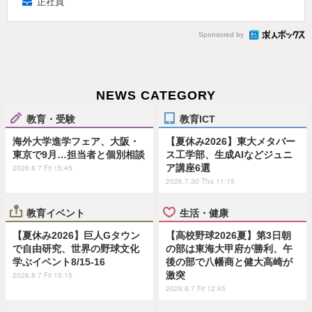
正社員
Sponsored by
NEWS CATEGORY
教育・受験
教育ICT
海外大学進学フェア、大阪・
【夏休み2026】東大メタバー
東京で9月…担当者と個別相談
ス工学部、生成AIなどジュニ
ア講座6選
2026.8.7 Fri 15:45
2026.7.30 Thu 11:15
教育イベント
生活・健康
【夏休み2026】巨人Gタウン
【高校野球2026夏】第3日朝
で自由研究、世界の野球文化
の部は東海大甲府が勝利、午
学ぶイベント8/15-16
後の部で八幡商と健大高崎が
激突
2026.8.7 Fri 15:15
2026.8.7 Fri 12:45