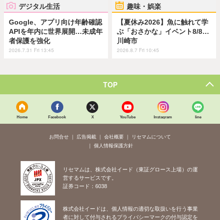
デジタル生活
趣味・娯楽
Google、アプリ向け年齢確認
【夏休み2026】魚に触れて学
APIを年内に世界展開…未成年
ぶ「おさかな」イベント8/8…
者保護を強化
川崎市
2026.7.31 Fri 13:45
2026.8.7 Fri 10:45
TOP
Home
Facebook
X
YouTube
Instagram
line
お問合せ
広告掲載
会社概要
リセマムについて
個人情報保護方針
リセマムは、株式会社イード（東証グロース上場）の運
営するサービスです。
証券コード：6038
株式会社イードは、個人情報の適切な取扱いを行う事業
者に対して付与されるプライバシーマークの付与認定を