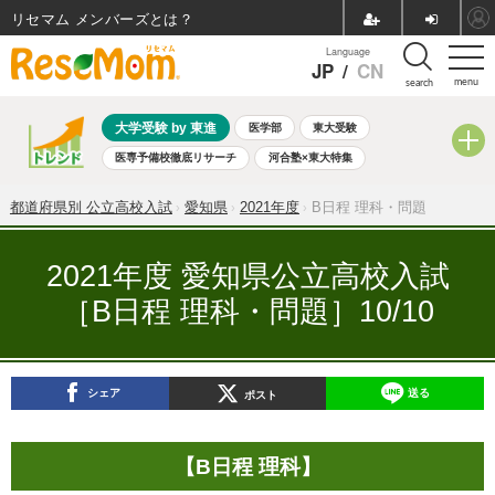
リセマム メンバーズ
Language
JP
/
CN
menu
search
大学受験 by 東進
医学部
東大受験
医専予備校徹底リサーチ
河合塾×東大特集
親子で考える大学選び
高校受験
中学受験
小学校受験
都道府県別 公立高校入試
愛知県
2021年度
B日程 理科・問題
共通テスト
夏休み
8月開催学校説明会・相談会
8月開催イベント・WS
全国公立高校 過去問
人気記事
2021年度 愛知県公立高校入試
自由研究教材（小学生向け）
自由研究教材（中学生向け）
［B日程 理科・問題］10/10
ランキング
シェア
送る
ポスト
【B日程 理科】