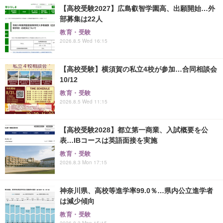
【高校受験2027】広島叡智学園高、出願開始…外
部募集は22人
教育・受験
2026.8.5 Wed 16:15
【高校受験】横須賀の私立4校が参加…合同相談会
10/12
教育・受験
2026.8.5 Wed 11:15
【高校受験2028】都立第一商業、入試概要を公
表…IBコースは英語面接を実施
教育・受験
2026.8.3 Mon 17:15
神奈川県、高校等進学率99.0％…県内公立進学者
は減少傾向
教育・受験
2026.8.3 Mon 15:15