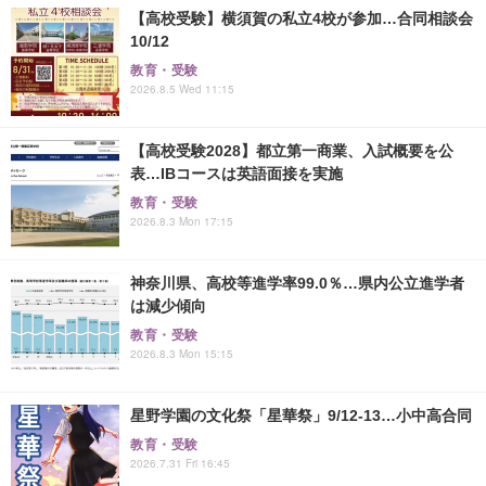
【高校受験】横須賀の私立4校が参加…合同相談会
10/12
教育・受験
2026.8.5 Wed 11:15
【高校受験2028】都立第一商業、入試概要を公
表…IBコースは英語面接を実施
教育・受験
2026.8.3 Mon 17:15
神奈川県、高校等進学率99.0％…県内公立進学者
は減少傾向
教育・受験
2026.8.3 Mon 15:15
星野学園の文化祭「星華祭」9/12-13…小中高合同
教育・受験
2026.7.31 Fri 16:45