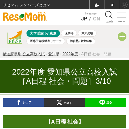
リセマム メンバーズ
Language
JP
/
CN
menu
search
大学受験 by 東進
医学部
東大受験
医専予備校徹底リサーチ
河合塾×東大特集
親子で考える大学選び
高校受験
中学受験
小学校受験
都道府県別 公立高校入試
愛知県
2022年度
A日程 社会・問題
共通テスト
夏休み
8月開催学校説明会・相談会
8月開催イベント・WS
全国公立高校 過去問
人気記事
2022年度 愛知県公立高校入試
自由研究教材（小学生向け）
自由研究教材（中学生向け）
［A日程 社会・問題］3/10
ランキング
シェア
送る
ポスト
【A日程 社会】