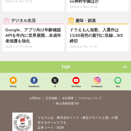
vs神村学園ほか
2026.8.6 Thu 18:15
2026.8.5 Wed 20:32
デジタル生活
趣味・娯楽
Google、アプリ向け年齢確認
ドラえもん短歌、入選作は
APIを年内に世界展開…未成年
11/20発売の新刊に収録…9/3
者保護を強化
締切
2026.7.31 Fri 13:45
2026.8.6 Thu 15:15
TOP
Home
Facebook
X
YouTube
Instagram
line
お問合せ
広告掲載
会社概要
リセマムについて
個人情報保護方針
リセマムは、株式会社イード（東証グロース上場）の運
営するサービスです。
証券コード：6038