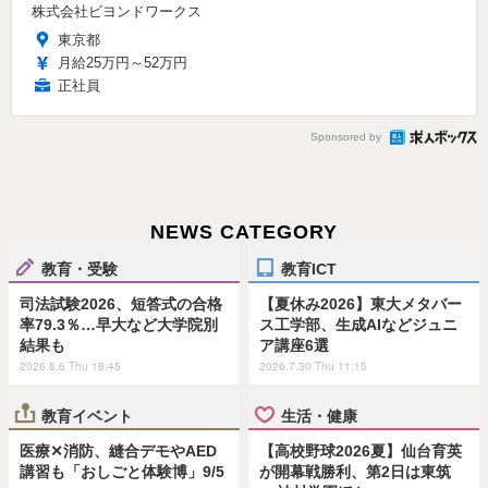
株式会社ビヨンドワークス
東京都
月給25万円～52万円
正社員
Sponsored by
NEWS CATEGORY
教育・受験
教育ICT
司法試験2026、短答式の合格
【夏休み2026】東大メタバー
率79.3％…早大など大学院別
ス工学部、生成AIなどジュニ
結果も
ア講座6選
2026.8.6 Thu 18:45
2026.7.30 Thu 11:15
教育イベント
生活・健康
医療✕消防、縫合デモやAED
【高校野球2026夏】仙台育英
講習も「おしごと体験博」9/5
が開幕戦勝利、第2日は東筑