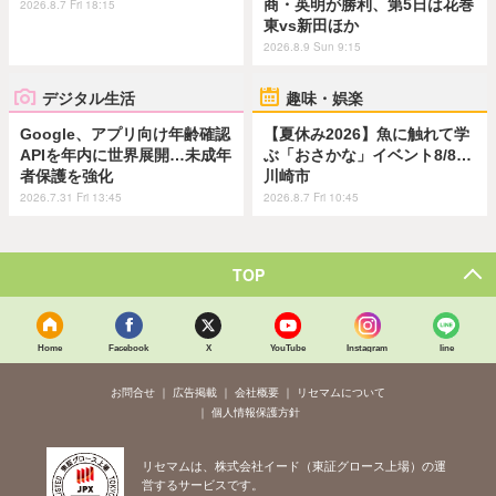
商・英明が勝利、第5日は花巻
2026.8.7 Fri 18:15
東vs新田ほか
2026.8.9 Sun 9:15
デジタル生活
趣味・娯楽
Google、アプリ向け年齢確認
【夏休み2026】魚に触れて学
APIを年内に世界展開…未成年
ぶ「おさかな」イベント8/8…
者保護を強化
川崎市
2026.7.31 Fri 13:45
2026.8.7 Fri 10:45
TOP
Home
Facebook
X
YouTube
Instagram
line
お問合せ
広告掲載
会社概要
リセマムについて
個人情報保護方針
リセマムは、株式会社イード（東証グロース上場）の運
営するサービスです。