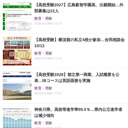
【高校受験2027】広島叡智学園高、出願開始…外
部募集は22人
教育・受験
2026.8.5 Wed 16:15
【高校受験】横須賀の私立4校が参加…合同相談会
10/12
教育・受験
2026.8.5 Wed 11:15
【高校受験2028】都立第一商業、入試概要を公
表…IBコースは英語面接を実施
教育・受験
2026.8.3 Mon 17:15
神奈川県、高校等進学率99.0％…県内公立進学者
は減少傾向
教育・受験
2026.8.3 Mon 15:15