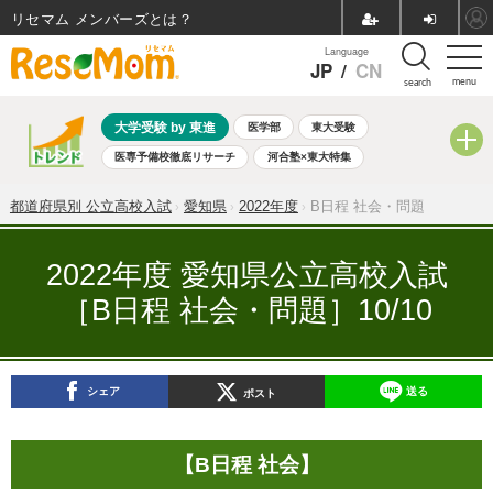
リセマム メンバーズ
Language
JP
/
CN
menu
search
大学受験 by 東進
医学部
東大受験
医専予備校徹底リサーチ
河合塾×東大特集
親子で考える大学選び
高校受験
中学受験
小学校受験
都道府県別 公立高校入試
愛知県
2022年度
B日程 社会・問題
共通テスト
夏休み
8月開催学校説明会・相談会
8月開催イベント・WS
全国公立高校 過去問
人気記事
2022年度 愛知県公立高校入試
自由研究教材（小学生向け）
自由研究教材（中学生向け）
［B日程 社会・問題］10/10
ランキング
シェア
送る
ポスト
【B日程 社会】