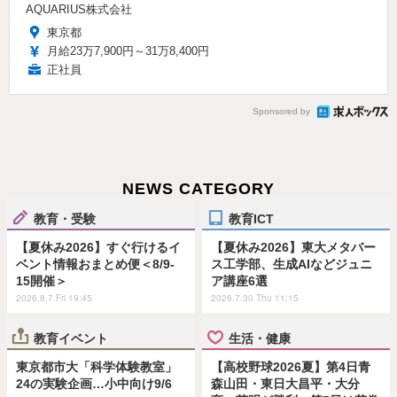
AQUARIUS株式会社
東京都
月給23万7,900円～31万8,400円
正社員
Sponsored by
NEWS CATEGORY
教育・受験
教育ICT
【夏休み2026】すぐ行けるイ
【夏休み2026】東大メタバー
ベント情報おまとめ便＜8/9-
ス工学部、生成AIなどジュニ
15開催＞
ア講座6選
2026.8.7 Fri 19:45
2026.7.30 Thu 11:15
教育イベント
生活・健康
東京都市大「科学体験教室」
【高校野球2026夏】第4日青
24の実験企画…小中向け9/6
森山田・東日大昌平・大分