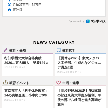
月給27万円～34万円
正社員
Sponsored by
NEWS CATEGORY
教育・受験
教育ICT
行知学園の大学合格実績
【夏休み2026】東大メタバー
2026…東大55人、早慶149人
ス工学部、生成AIなどジュニ
ア講座6選
2026.8.7 Fri 18:45
2026.7.30 Thu 11:15
教育イベント
生活・健康
東京都市大「科学体験教室」
【高校野球2026夏】第3日朝
24の実験企画…小中向け9/6
の部は東海大甲府が勝利、午
後の部で八幡商と健大高崎が
2026.8.7 Fri 18:15
激突