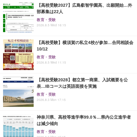
【高校受験2027】広島叡智学園高、出願開始…外
部募集は22人
教育・受験
2026.8.5 Wed 16:15
【高校受験】横須賀の私立4校が参加…合同相談会
10/12
教育・受験
2026.8.5 Wed 11:15
【高校受験2028】都立第一商業、入試概要を公
表…IBコースは英語面接を実施
教育・受験
2026.8.3 Mon 17:15
神奈川県、高校等進学率99.0％…県内公立進学者
は減少傾向
教育・受験
2026.8.3 Mon 15:15