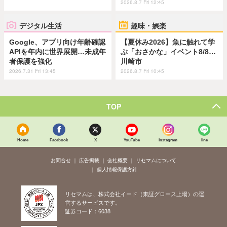
2026.8.7 Fri 12:45
デジタル生活
趣味・娯楽
Google、アプリ向け年齢確認
【夏休み2026】魚に触れて学
APIを年内に世界展開…未成年
ぶ「おさかな」イベント8/8…
者保護を強化
川崎市
2026.7.31 Fri 13:45
2026.8.7 Fri 10:45
TOP
Home
Facebook
X
YouTube
Instagram
line
お問合せ
広告掲載
会社概要
リセマムについて
個人情報保護方針
リセマムは、株式会社イード（東証グロース上場）の運
営するサービスです。
証券コード：6038