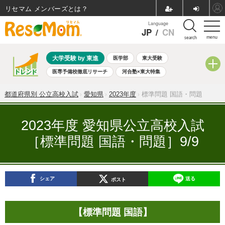
リセマム メンバーズ
Language
JP
/
CN
menu
search
大学受験 by 東進
医学部
東大受験
医専予備校徹底リサーチ
河合塾×東大特集
親子で考える大学選び
高校受験
中学受験
小学校受験
都道府県別 公立高校入試
愛知県
2023年度
標準問題 国語・問題
共通テスト
夏休み
8月開催学校説明会・相談会
8月開催イベント・WS
全国公立高校 過去問
人気記事
2023年度 愛知県公立高校入試
自由研究教材（小学生向け）
自由研究教材（中学生向け）
［標準問題 国語・問題］9/9
ランキング
シェア
送る
ポスト
【標準問題 国語】