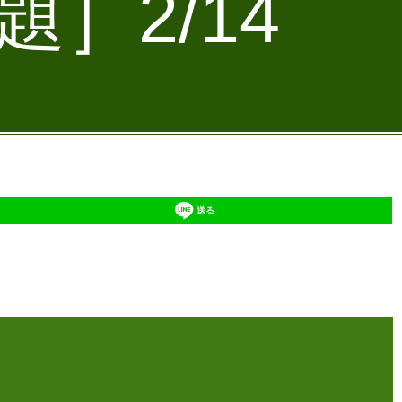
］2/14
送る
】