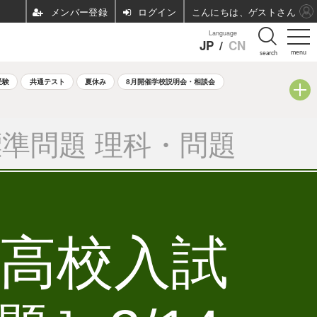
ログイン
こんにちは、ゲストさん
Language
JP
/
CN
menu
search
受験
共通テスト
夏休み
8月開催学校説明会・相談会
準問題 理科・問題
立高校入試