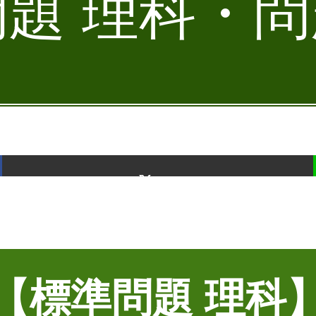
題 理科・問題
ポスト
【標準問題 理科