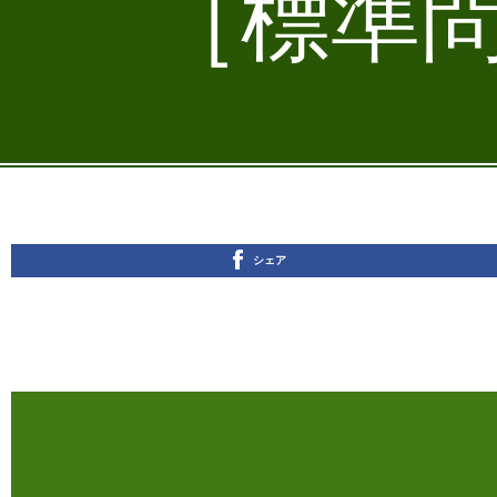
［標準問
シェア