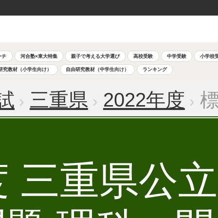
ーチ
河合塾×東大特集
親子で考える大学選び
高校受験
中学受験
小学校
研究教材（小学生向け）
自由研究教材（中学生向け）
ランキング
試
三重県
2022年度
標
年度 三重県公