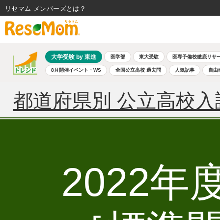
リセマム メンバーズ
大学受験 by 東進
医学部
東大受験
医専予備校徹底リサ
8月開催イベント・WS
全国公立高校 過去問
人気記事
自由
都道府県別 公立高校入
2022