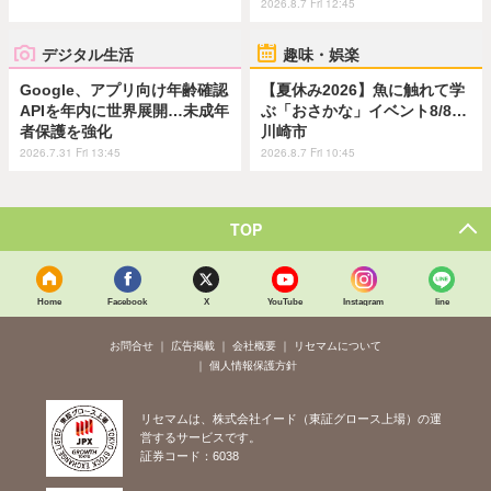
2026.8.7 Fri 12:45
デジタル生活
趣味・娯楽
Google、アプリ向け年齢確認
【夏休み2026】魚に触れて学
APIを年内に世界展開…未成年
ぶ「おさかな」イベント8/8…
者保護を強化
川崎市
2026.7.31 Fri 13:45
2026.8.7 Fri 10:45
TOP
Home
Facebook
X
YouTube
Instagram
line
お問合せ
広告掲載
会社概要
リセマムについて
個人情報保護方針
リセマムは、株式会社イード（東証グロース上場）の運
営するサービスです。
証券コード：6038