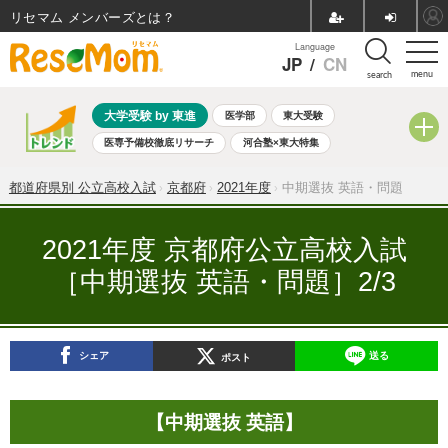
リセマム メンバーズ
Language
JP
/
CN
menu
search
大学受験 by 東進
医学部
東大受験
医専予備校徹底リサーチ
河合塾×東大特集
親子で考える大学選び
高校受験
中学受験
小学校受験
都道府県別 公立高校入試
京都府
2021年度
中期選抜 英語・問題
共通テスト
夏休み
8月開催学校説明会・相談会
8月開催イベント・WS
全国公立高校 過去問
人気記事
2021年度 京都府公立高校入試
自由研究教材（小学生向け）
自由研究教材（中学生向け）
［中期選抜 英語・問題］2/3
ランキング
シェア
送る
ポスト
【中期選抜 英語】