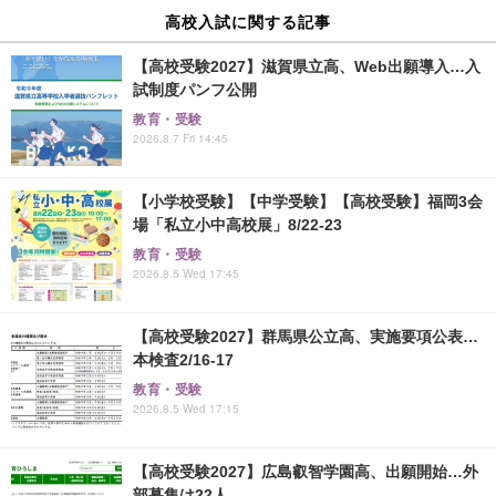
高校入試に関する記事
【高校受験2027】滋賀県立高、Web出願導入…入
試制度パンフ公開
教育・受験
2026.8.7 Fri 14:45
【小学校受験】【中学受験】【高校受験】福岡3会
場「私立小中高校展」8/22-23
教育・受験
2026.8.5 Wed 17:45
【高校受験2027】群馬県公立高、実施要項公表…
本検査2/16-17
教育・受験
2026.8.5 Wed 17:15
【高校受験2027】広島叡智学園高、出願開始…外
部募集は22人