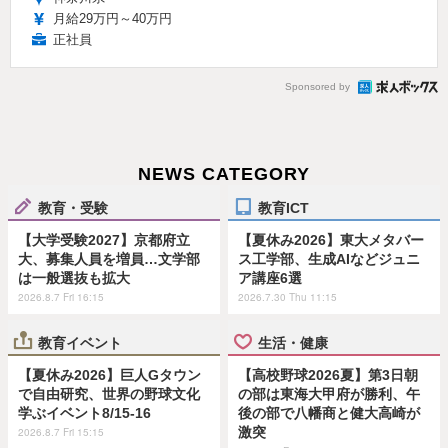
月給29万円～40万円
正社員
Sponsored by
NEWS CATEGORY
教育・受験
教育ICT
【大学受験2027】京都府立
【夏休み2026】東大メタバー
大、募集人員を増員…文学部
ス工学部、生成AIなどジュニ
は一般選抜も拡大
ア講座6選
2026.8.7 Fri 16:15
2026.7.30 Thu 11:15
教育イベント
生活・健康
【夏休み2026】巨人Gタウン
【高校野球2026夏】第3日朝
で自由研究、世界の野球文化
の部は東海大甲府が勝利、午
学ぶイベント8/15-16
後の部で八幡商と健大高崎が
激突
2026.8.7 Fri 15:15