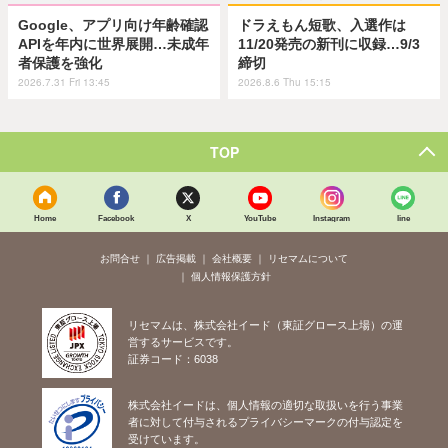
Google、アプリ向け年齢確認
ドラえもん短歌、入選作は
APIを年内に世界展開…未成年
11/20発売の新刊に収録…9/3
者保護を強化
締切
2026.7.31 Fri 13:45
2026.8.6 Thu 15:15
TOP
Home
Facebook
X
YouTube
Instagram
line
お問合せ
広告掲載
会社概要
リセマムについて
個人情報保護方針
リセマムは、株式会社イード（東証グロース上場）の運
営するサービスです。
証券コード：6038
株式会社イードは、個人情報の適切な取扱いを行う事業
者に対して付与されるプライバシーマークの付与認定を
受けています。