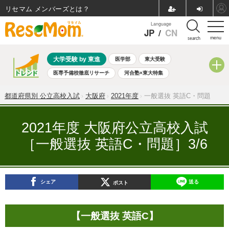
リセマム メンバーズ
Language
JP
/
CN
menu
search
大学受験 by 東進
医学部
東大受験
医専予備校徹底リサーチ
河合塾×東大特集
親子で考える大学選び
高校受験
中学受験
小学校受験
都道府県別 公立高校入試
大阪府
2021年度
一般選抜 英語C・問題
共通テスト
夏休み
8月開催学校説明会・相談会
8月開催イベント・WS
全国公立高校 過去問
人気記事
2021年度 大阪府公立高校入試
自由研究教材（小学生向け）
自由研究教材（中学生向け）
［一般選抜 英語C・問題］3/6
ランキング
シェア
送る
ポスト
【一般選抜 英語C】