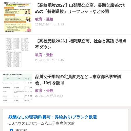
【高校受験2027】山梨県公立高、長期欠席者のた
めの「特別選抜」リーフレットなど公開
教育・受験
2026.7.30 Thu 18:15
【高校受験2026】福岡県立高、社会と英語で得点
率ダウン
教育・受験
2026.7.30 Thu 16:45
品川女子学院の定員変更など…東京都私学審議
会、10件を認可
教育・受験
2026.7.29 Wed 9:15
残業なしの理容師/賞与・昇給あり/ブランク歓迎
QBハウスビバホーム八王子多摩美大前
東京都