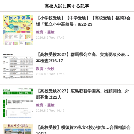
高校入試に関する記事
【小学校受験】【中学受験】【高校受験】福岡3会
場「私立小中高校展」8/22-23
教育・受験
2026.8.5 Wed 17:45
【高校受験2027】群馬県公立高、実施要項公表…
本検査2/16-17
教育・受験
2026.8.5 Wed 17:15
【高校受験2027】広島叡智学園高、出願開始…外
部募集は22人
教育・受験
2026.8.5 Wed 16:15
【高校受験】横須賀の私立4校が参加…合同相談会
10/12