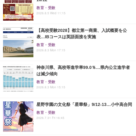
教育・受験
2026.8.5 Wed 11:15
【高校受験2028】都立第一商業、入試概要を公
表…IBコースは英語面接を実施
教育・受験
2026.8.3 Mon 17:15
神奈川県、高校等進学率99.0％…県内公立進学者
は減少傾向
教育・受験
2026.8.3 Mon 15:15
星野学園の文化祭「星華祭」9/12-13…小中高合同
教育・受験
2026.7.31 Fri 16:45