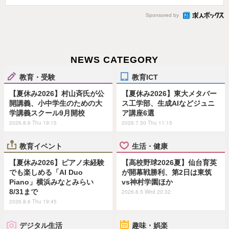
Sponsored by
NEWS CATEGORY
教育・受験
教育ICT
【夏休み2026】村山斉氏が公
【夏休み2026】東大メタバー
開講義、小中学生のための大
ス工学部、生成AIなどジュニ
学講義スクール9月開校
ア講座6選
2026.8.6 Thu 19:15
2026.7.30 Thu 11:15
教育イベント
生活・健康
【夏休み2026】ピアノ未経験
【高校野球2026夏】仙台育英
でも楽しめる「AI Duo
が開幕戦勝利、第2日は東筑
Piano」横浜みなとみらい
vs神村学園ほか
8/31まで
2026.8.5 Wed 20:32
2026.8.6 Thu 19:45
デジタル生活
趣味・娯楽