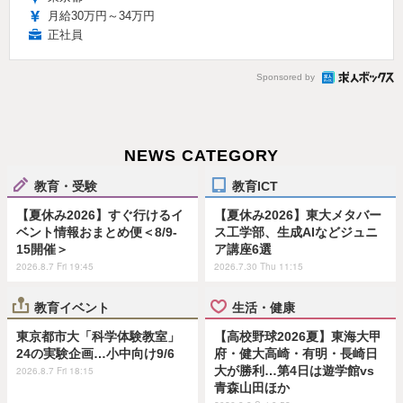
月給30万円～34万円
正社員
Sponsored by
NEWS CATEGORY
教育・受験
教育ICT
【夏休み2026】すぐ行けるイ
【夏休み2026】東大メタバー
ベント情報おまとめ便＜8/9-
ス工学部、生成AIなどジュニ
15開催＞
ア講座6選
2026.8.7 Fri 19:45
2026.7.30 Thu 11:15
教育イベント
生活・健康
東京都市大「科学体験教室」
【高校野球2026夏】東海大甲
24の実験企画…小中向け9/6
府・健大高崎・有明・長崎日
大が勝利…第4日は遊学館vs
2026.8.7 Fri 18:15
青森山田ほか