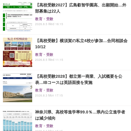
【高校受験2027】広島叡智学園高、出願開始…外
部募集は22人
教育・受験
2026.8.5 Wed 16:15
【高校受験】横須賀の私立4校が参加…合同相談会
10/12
教育・受験
2026.8.5 Wed 11:15
【高校受験2028】都立第一商業、入試概要を公
表…IBコースは英語面接を実施
教育・受験
2026.8.3 Mon 17:15
神奈川県、高校等進学率99.0％…県内公立進学者
は減少傾向
教育・受験
2026.8.3 Mon 15:15