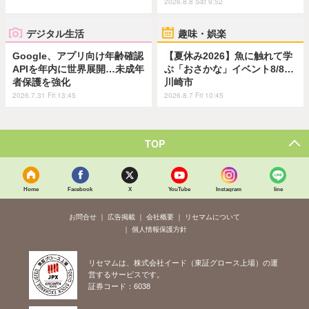
2026.8.8 Sat 9:52
デジタル生活
趣味・娯楽
Google、アプリ向け年齢確認
【夏休み2026】魚に触れて学
APIを年内に世界展開…未成年
ぶ「おさかな」イベント8/8…
者保護を強化
川崎市
2026.7.31 Fri 13:45
2026.8.7 Fri 10:45
TOP
Home
Facebook
X
YouTube
Instagram
line
お問合せ
広告掲載
会社概要
リセマムについて
個人情報保護方針
リセマムは、株式会社イード（東証グロース上場）の運
営するサービスです。
証券コード：6038