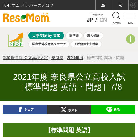
リセマム メンバーズ
Language
JP
/
CN
menu
search
大学受験 by 東進
医学部
東大受験
医専予備校徹底リサーチ
河合塾×東大特集
親子で考える大学選び
高校受験
中学受験
小学校受験
都道府県別 公立高校入試
奈良県
2021年度
標準問題 英語・問題
共通テスト
夏休み
8月開催学校説明会・相談会
8月開催イベント・WS
全国公立高校 過去問
人気記事
2021年度 奈良県公立高校入試
自由研究教材（小学生向け）
自由研究教材（中学生向け）
［標準問題 英語・問題］7/8
ランキング
シェア
送る
ポスト
【標準問題 英語】