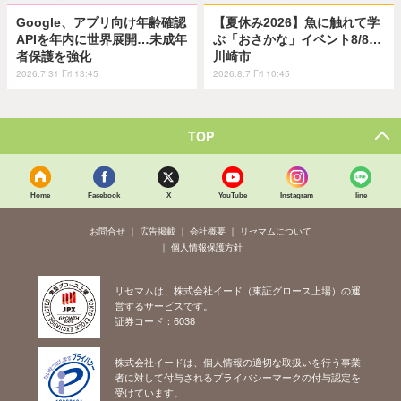
Google、アプリ向け年齢確認
【夏休み2026】魚に触れて学
APIを年内に世界展開…未成年
ぶ「おさかな」イベント8/8…
者保護を強化
川崎市
2026.7.31 Fri 13:45
2026.8.7 Fri 10:45
TOP
Home
Facebook
X
YouTube
Instagram
line
お問合せ
広告掲載
会社概要
リセマムについて
個人情報保護方針
リセマムは、株式会社イード（東証グロース上場）の運
営するサービスです。
証券コード：6038
株式会社イードは、個人情報の適切な取扱いを行う事業
者に対して付与されるプライバシーマークの付与認定を
受けています。