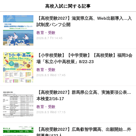
高校入試に関する記事
【高校受験2027】滋賀県立高、Web出願導入…入
試制度パンフ公開
教育・受験
2026.8.7 Fri 14:45
【小学校受験】【中学受験】【高校受験】福岡3会
場「私立小中高校展」8/22-23
教育・受験
2026.8.5 Wed 17:45
【高校受験2027】群馬県公立高、実施要項公表…
本検査2/16-17
教育・受験
2026.8.5 Wed 17:15
【高校受験2027】広島叡智学園高、出願開始…外
部募集は22人