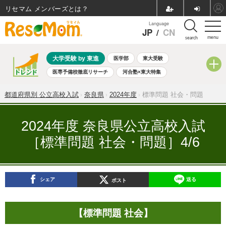
リセマム メンバーズ
Language
JP
/
CN
menu
search
大学受験 by 東進
医学部
東大受験
医専予備校徹底リサーチ
河合塾×東大特集
親子で考える大学選び
高校受験
中学受験
小学校受験
都道府県別 公立高校入試
奈良県
2024年度
標準問題 社会・問題
共通テスト
夏休み
8月開催学校説明会・相談会
8月開催イベント・WS
全国公立高校 過去問
人気記事
2024年度 奈良県公立高校入試
自由研究教材（小学生向け）
自由研究教材（中学生向け）
［標準問題 社会・問題］4/6
ランキング
シェア
送る
ポスト
【標準問題 社会】