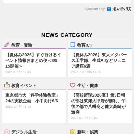
Sponsored by
NEWS CATEGORY
教育・受験
教育ICT
【夏休み2026】すぐ行けるイ
【夏休み2026】東大メタバー
ベント情報おまとめ便＜8/9-
ス工学部、生成AIなどジュニ
15開催＞
ア講座6選
2026.8.7 Fri 19:45
2026.7.30 Thu 11:15
教育イベント
生活・健康
東京都市大「科学体験教室」
【高校野球2026夏】第3日朝
24の実験企画…小中向け9/6
の部は東海大甲府が勝利、午
後の部で八幡商と健大高崎が
2026.8.7 Fri 18:15
激突
2026.8.7 Fri 12:45
デジタル生活
趣味・娯楽