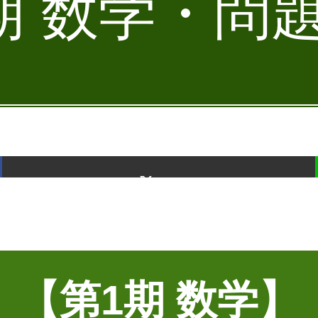
期 数学・問題］
ポスト
【第1期 数学】