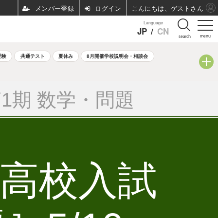
ログイン
こんにちは、ゲストさん
Language
JP
/
CN
menu
search
受験
共通テスト
夏休み
8月開催学校説明会・相談会
1期 数学・問題
立高校入試