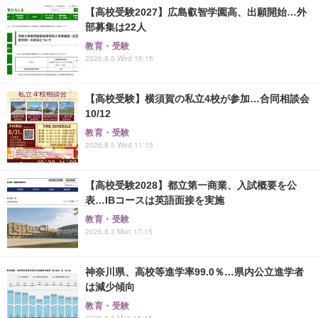
【高校受験2027】広島叡智学園高、出願開始…外
部募集は22人
教育・受験
2026.8.5 Wed 16:15
【高校受験】横須賀の私立4校が参加…合同相談会
10/12
教育・受験
2026.8.5 Wed 11:15
【高校受験2028】都立第一商業、入試概要を公
表…IBコースは英語面接を実施
教育・受験
2026.8.3 Mon 17:15
神奈川県、高校等進学率99.0％…県内公立進学者
は減少傾向
教育・受験
2026.8.3 Mon 15:15