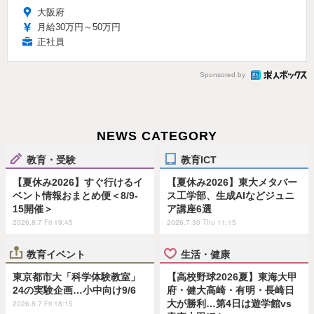
大阪府
月給30万円～50万円
正社員
Sponsored by
NEWS CATEGORY
教育・受験
教育ICT
【夏休み2026】すぐ行けるイ
【夏休み2026】東大メタバー
ベント情報おまとめ便＜8/9-
ス工学部、生成AIなどジュニ
15開催＞
ア講座6選
2026.8.7 Fri 19:45
2026.7.30 Thu 11:15
教育イベント
生活・健康
東京都市大「科学体験教室」
【高校野球2026夏】東海大甲
24の実験企画…小中向け9/6
府・健大高崎・有明・長崎日
大が勝利…第4日は遊学館vs
2026.8.7 Fri 18:15