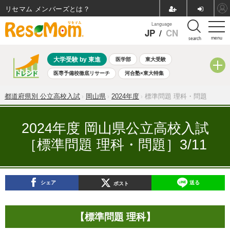
リセマム メンバーズ
Language
JP
/
CN
menu
search
大学受験 by 東進
医学部
東大受験
医専予備校徹底リサーチ
河合塾×東大特集
親子で考える大学選び
高校受験
中学受験
小学校受験
都道府県別 公立高校入試
岡山県
2024年度
標準問題 理科・問題
共通テスト
夏休み
8月開催学校説明会・相談会
8月開催イベント・WS
全国公立高校 過去問
人気記事
2024年度 岡山県公立高校入試
自由研究教材（小学生向け）
自由研究教材（中学生向け）
［標準問題 理科・問題］3/11
ランキング
シェア
送る
ポスト
【標準問題 理科】