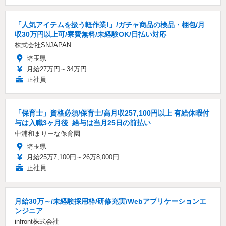
「人気アイテムを扱う軽作業!」/ガチャ商品の検品・梱包/月
収30万円以上可/寮費無料/未経験OK/日払い対応
株式会社SNJAPAN
埼玉県
月給27万円～34万円
正社員
「保育士」資格必須/保育士/️高月収257,100円以上 ️有給休暇付
与は入職3ヶ月後 ️ 給与は当月25日の前払い
中浦和まりーな保育園
埼玉県
月給25万7,100円～26万8,000円
正社員
月給30万～/未経験採用枠/研修充実/Webアプリケーションエ
ンジニア
infront株式会社