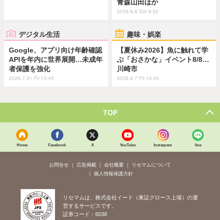
青森山田ほか
2026.8.8 Sat 9:52
デジタル生活
趣味・娯楽
Google、アプリ向け年齢確認
【夏休み2026】魚に触れて学
APIを年内に世界展開…未成年
ぶ「おさかな」イベント8/8…
者保護を強化
川崎市
2026.7.31 Fri 13:45
2026.8.7 Fri 10:45
TOP
Home
Facebook
X
YouTube
Instagram
line
お問合せ
広告掲載
会社概要
リセマムについて
個人情報保護方針
リセマムは、株式会社イード（東証グロース上場）の運
営するサービスです。
証券コード：6038