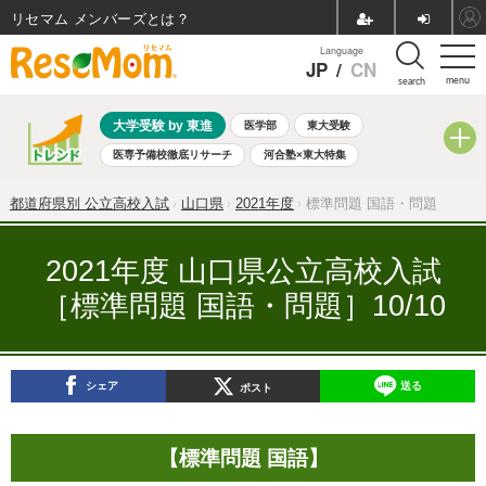
リセマム メンバーズ
Language
JP
/
CN
menu
search
大学受験 by 東進
医学部
東大受験
医専予備校徹底リサーチ
河合塾×東大特集
親子で考える大学選び
高校受験
中学受験
小学校受験
都道府県別 公立高校入試
山口県
2021年度
標準問題 国語・問題
共通テスト
夏休み
8月開催学校説明会・相談会
8月開催イベント・WS
全国公立高校 過去問
人気記事
2021年度 山口県公立高校入試
自由研究教材（小学生向け）
自由研究教材（中学生向け）
［標準問題 国語・問題］10/10
ランキング
シェア
送る
ポスト
【標準問題 国語】