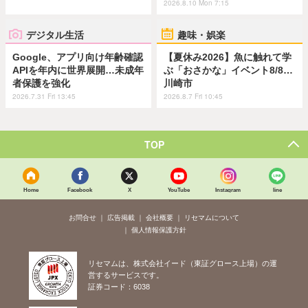
2026.8.10 Mon 7:15
デジタル生活
趣味・娯楽
Google、アプリ向け年齢確認
【夏休み2026】魚に触れて学
APIを年内に世界展開…未成年
ぶ「おさかな」イベント8/8…
者保護を強化
川崎市
2026.7.31 Fri 13:45
2026.8.7 Fri 10:45
TOP
Home
Facebook
X
YouTube
Instagram
line
お問合せ
広告掲載
会社概要
リセマムについて
個人情報保護方針
リセマムは、株式会社イード（東証グロース上場）の運
営するサービスです。
証券コード：6038