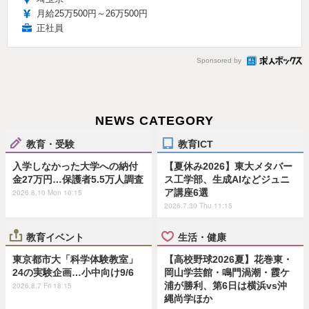
月給25万500円～26万500円
正社員
Sponsored by
NEWS CATEGORY
教育・受験
教育ICT
入学しなかった大学への納付
【夏休み2026】東大メタバー
金27万円…保護者5.5万人調査
ス工学部、生成AIなどジュニ
ア講座6選
2026.8.10 Mon 10:15
2026.7.30 Thu 11:15
教育イベント
生活・健康
東京都市大「科学体験教室」
【高校野球2026夏】花巻東・
24の実験企画…小中向け9/6
岡山学芸館・鳴門渦潮・霞ケ
浦が勝利、第6日は横浜vs沖
2026.8.7 Fri 18:15
縄尚学ほか