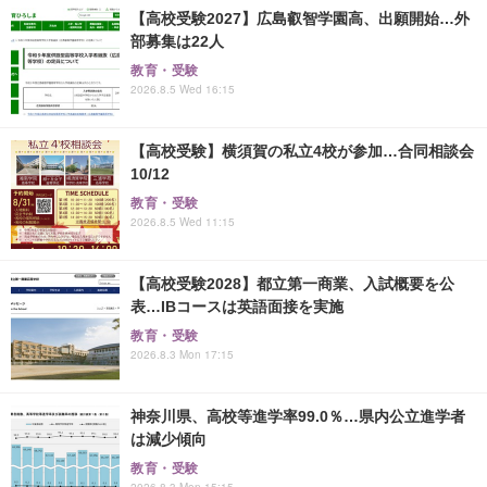
【高校受験2027】広島叡智学園高、出願開始…外
部募集は22人
教育・受験
2026.8.5 Wed 16:15
【高校受験】横須賀の私立4校が参加…合同相談会
10/12
教育・受験
2026.8.5 Wed 11:15
【高校受験2028】都立第一商業、入試概要を公
表…IBコースは英語面接を実施
教育・受験
2026.8.3 Mon 17:15
神奈川県、高校等進学率99.0％…県内公立進学者
は減少傾向
教育・受験
2026.8.3 Mon 15:15