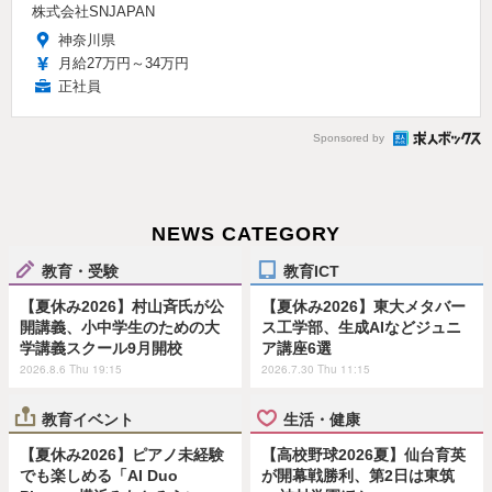
株式会社SNJAPAN
神奈川県
月給27万円～34万円
正社員
Sponsored by
NEWS CATEGORY
教育・受験
教育ICT
【夏休み2026】村山斉氏が公
【夏休み2026】東大メタバー
開講義、小中学生のための大
ス工学部、生成AIなどジュニ
学講義スクール9月開校
ア講座6選
2026.8.6 Thu 19:15
2026.7.30 Thu 11:15
教育イベント
生活・健康
【夏休み2026】ピアノ未経験
【高校野球2026夏】仙台育英
でも楽しめる「AI Duo
が開幕戦勝利、第2日は東筑