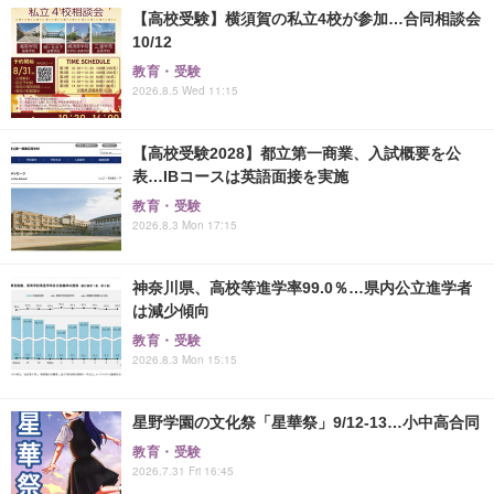
【高校受験】横須賀の私立4校が参加…合同相談会
10/12
教育・受験
2026.8.5 Wed 11:15
【高校受験2028】都立第一商業、入試概要を公
表…IBコースは英語面接を実施
教育・受験
2026.8.3 Mon 17:15
神奈川県、高校等進学率99.0％…県内公立進学者
は減少傾向
教育・受験
2026.8.3 Mon 15:15
星野学園の文化祭「星華祭」9/12-13…小中高合同
教育・受験
2026.7.31 Fri 16:45