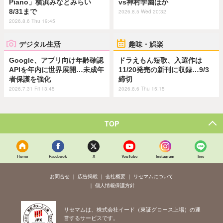
Piano」横浜みなとみらい
vs神村学園ほか
8/31まで
2026.8.5 Wed 20:32
2026.8.6 Thu 19:45
デジタル生活
趣味・娯楽
Google、アプリ向け年齢確認
ドラえもん短歌、入選作は
APIを年内に世界展開…未成年
11/20発売の新刊に収録…9/3
者保護を強化
締切
2026.7.31 Fri 13:45
2026.8.6 Thu 15:15
TOP
Home
Facebook
X
YouTube
Instagram
line
お問合せ
広告掲載
会社概要
リセマムについて
個人情報保護方針
リセマムは、株式会社イード（東証グロース上場）の運
営するサービスです。