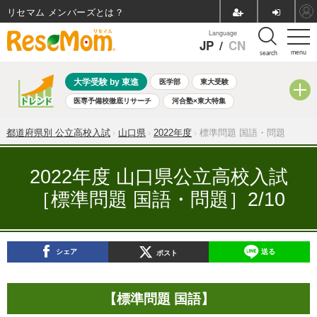
リセマム メンバーズ
Language
JP
/
CN
menu
search
大学受験 by 東進
医学部
東大受験
医専予備校徹底リサーチ
河合塾×東大特集
親子で考える大学選び
高校受験
中学受験
小学校受験
都道府県別 公立高校入試
山口県
2022年度
標準問題 国語・問題
共通テスト
夏休み
8月開催学校説明会・相談会
8月開催イベント・WS
全国公立高校 過去問
人気記事
2022年度 山口県公立高校入試
自由研究教材（小学生向け）
自由研究教材（中学生向け）
［標準問題 国語・問題］2/10
ランキング
シェア
送る
ポスト
【標準問題 国語】