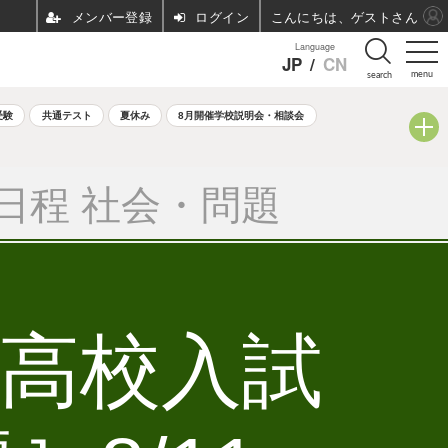
ログイン
こんにちは、ゲストさん
Language
JP
/
CN
menu
search
受験
共通テスト
夏休み
8月開催学校説明会・相談会
日程 社会・問題
立高校入試