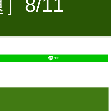
］8/11
送る