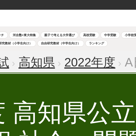
ーチ
河合塾×東大特集
親子で考える大学選び
高校受験
中学受験
小学校
研究教材（小学生向け）
自由研究教材（中学生向け）
ランキング
試
高知県
2022年度
A
年度 高知県公