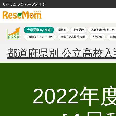
リセマム メンバーズ
大学受験 by 東進
医学部
東大受験
医専予備校徹底リサ
8月開催イベント・WS
全国公立高校 過去問
人気記事
自由
都道府県別 公立高校入
2022