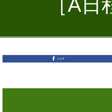
［A日程
シェア