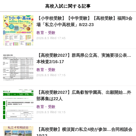
高校入試に関する記事
【小学校受験】【中学受験】【高校受験】福岡3会
場「私立小中高校展」8/22-23
教育・受験
2026.8.5 Wed 17:45
【高校受験2027】群馬県公立高、実施要項公表…
本検査2/16-17
教育・受験
2026.8.5 Wed 17:15
【高校受験2027】広島叡智学園高、出願開始…外
部募集は22人
教育・受験
2026.8.5 Wed 16:15
【高校受験】横須賀の私立4校が参加…合同相談会
10/12