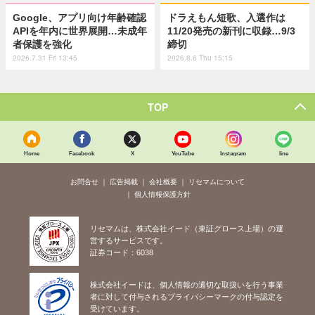
Google、アプリ向け年齢確認
ドラえもん短歌、入選作は
APIを年内に世界展開…未成年
11/20発売の新刊に収録…9/3
者保護を強化
締切
2026.7.31 Fri 13:45
2026.8.6 Thu 15:15
TOP
Home
Facebook
X
YouTube
Instagram
line
お問合せ
広告掲載
会社概要
リセマムについて
個人情報保護方針
リセマムは、株式会社イード（東証グロース上場）の運
営するサービスです。
証券コード：6038
株式会社イードは、個人情報の適切な取扱いを行う事業
者に対して付与されるプライバシーマークの付与認定を
受けています。