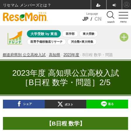
リセマム メンバーズ
Language
JP
/
CN
menu
search
大学受験 by 東進
医学部
東大受験
医専予備校徹底リサーチ
河合塾×東大特集
親子で考える大学選び
高校受験
中学受験
小学校受験
都道府県別 公立高校入試
高知県
2023年度
B日程 数学・問題
共通テスト
夏休み
8月開催学校説明会・相談会
8月開催イベント・WS
全国公立高校 過去問
人気記事
2023年度 高知県公立高校入試
自由研究教材（小学生向け）
自由研究教材（中学生向け）
［B日程 数学・問題］2/5
ランキング
シェア
送る
ポスト
【B日程 数学】