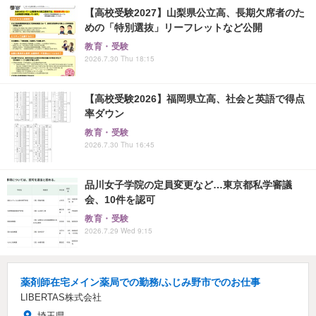
【高校受験2027】山梨県公立高、長期欠席者のた
めの「特別選抜」リーフレットなど公開
教育・受験
2026.7.30 Thu 18:15
【高校受験2026】福岡県立高、社会と英語で得点
率ダウン
教育・受験
2026.7.30 Thu 16:45
品川女子学院の定員変更など…東京都私学審議
会、10件を認可
教育・受験
2026.7.29 Wed 9:15
薬剤師在宅メイン薬局での勤務/ふじみ野市でのお仕事
LIBERTAS株式会社
埼玉県