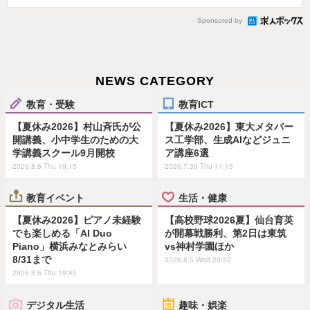
Sponsored by
NEWS CATEGORY
教育・受験
教育ICT
【夏休み2026】村山斉氏が公
【夏休み2026】東大メタバー
開講義、小中学生のための大
ス工学部、生成AIなどジュニ
学講義スクール9月開校
ア講座6選
2026.8.6 Thu 19:15
2026.7.30 Thu 11:15
教育イベント
生活・健康
【夏休み2026】ピアノ未経験
【高校野球2026夏】仙台育英
でも楽しめる「AI Duo
が開幕戦勝利、第2日は東筑
Piano」横浜みなとみらい
vs神村学園ほか
8/31まで
2026.8.5 Wed 20:32
2026.8.6 Thu 19:45
デジタル生活
趣味・娯楽