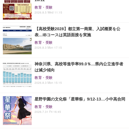
教育・受験
2026.8.5 Wed 11:15
【高校受験2028】都立第一商業、入試概要を公
表…IBコースは英語面接を実施
教育・受験
2026.8.3 Mon 17:15
神奈川県、高校等進学率99.0％…県内公立進学者
は減少傾向
教育・受験
2026.8.3 Mon 15:15
星野学園の文化祭「星華祭」9/12-13…小中高合同
教育・受験
2026.7.31 Fri 16:45