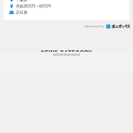
月給28万円～60万円
正社員
Sponsored by
NEWS CATEGORY
advertisement
教育・受験
教育ICT
台湾の名門男子校の青春を描
【夏休み2026】東大メタバー
く映画『進行曲 マーチングボ
ス工学部、生成AIなどジュニ
ーイズ』日本版予告編
ア講座6選
2026.8.10 Mon 15:15
2026.7.30 Thu 11:15
教育イベント
生活・健康
東京都市大「科学体験教室」
【高校野球2026夏】花巻東・
24の実験企画…小中向け9/6
岡山学芸館・鳴門渦潮・霞ケ
浦が勝利、第6日は横浜vs沖
2026.8.7 Fri 18:15
縄尚学ほか