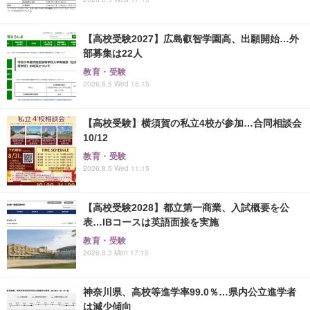
【高校受験2027】広島叡智学園高、出願開始…外
部募集は22人
教育・受験
2026.8.5 Wed 16:15
【高校受験】横須賀の私立4校が参加…合同相談会
10/12
教育・受験
2026.8.5 Wed 11:15
【高校受験2028】都立第一商業、入試概要を公
表…IBコースは英語面接を実施
教育・受験
2026.8.3 Mon 17:15
神奈川県、高校等進学率99.0％…県内公立進学者
は減少傾向