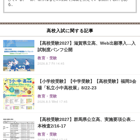
る。
高校入試に関する記事
【高校受験2027】滋賀県立高、Web出願導入…入
試制度パンフ公開
教育・受験
2026.8.7 Fri 14:45
【小学校受験】【中学受験】【高校受験】福岡3会
場「私立小中高校展」8/22-23
教育・受験
2026.8.5 Wed 17:45
【高校受験2027】群馬県公立高、実施要項公表…
本検査2/16-17
教育・受験
2026.8.5 Wed 17:15