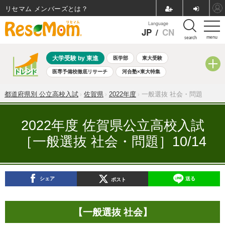
リセマム メンバーズ
Language
JP
/
CN
menu
search
大学受験 by 東進
医学部
東大受験
医専予備校徹底リサーチ
河合塾×東大特集
親子で考える大学選び
高校受験
中学受験
小学校受験
都道府県別 公立高校入試
佐賀県
2022年度
一般選抜 社会・問題
共通テスト
夏休み
8月開催学校説明会・相談会
8月開催イベント・WS
全国公立高校 過去問
人気記事
2022年度 佐賀県公立高校入試
自由研究教材（小学生向け）
自由研究教材（中学生向け）
［一般選抜 社会・問題］10/14
ランキング
シェア
送る
ポスト
【一般選抜 社会】