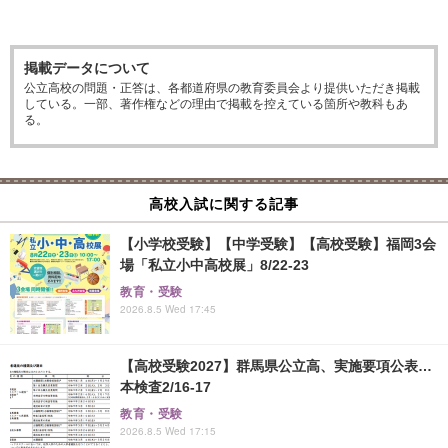
掲載データについて
公立高校の問題・正答は、各都道府県の教育委員会より提供いただき掲載
している。一部、著作権などの理由で掲載を控えている箇所や教科もあ
る。
高校入試に関する記事
【小学校受験】【中学受験】【高校受験】福岡3会
場「私立小中高校展」8/22-23
教育・受験
2026.8.5 Wed 17:45
【高校受験2027】群馬県公立高、実施要項公表…
本検査2/16-17
教育・受験
2026.8.5 Wed 17:15