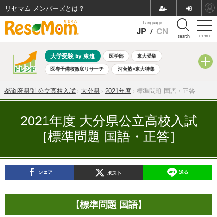
リセマム メンバーズ
Language
JP
/
CN
menu
search
大学受験 by 東進
医学部
東大受験
医専予備校徹底リサーチ
河合塾×東大特集
親子で考える大学選び
高校受験
中学受験
小学校受験
都道府県別 公立高校入試
大分県
2021年度
標準問題 国語・正答
共通テスト
夏休み
8月開催学校説明会・相談会
8月開催イベント・WS
全国公立高校 過去問
人気記事
2021年度 大分県公立高校入試
自由研究教材（小学生向け）
自由研究教材（中学生向け）
［標準問題 国語・正答］
ランキング
シェア
送る
ポスト
【標準問題 国語】