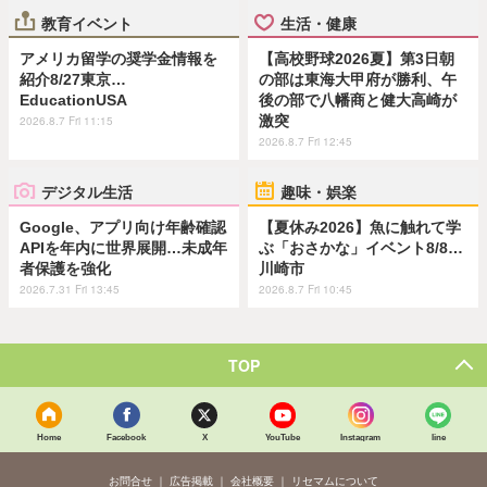
教育イベント
生活・健康
アメリカ留学の奨学金情報を
【高校野球2026夏】第3日朝
紹介8/27東京…
の部は東海大甲府が勝利、午
EducationUSA
後の部で八幡商と健大高崎が
激突
2026.8.7 Fri 11:15
2026.8.7 Fri 12:45
デジタル生活
趣味・娯楽
Google、アプリ向け年齢確認
【夏休み2026】魚に触れて学
APIを年内に世界展開…未成年
ぶ「おさかな」イベント8/8…
者保護を強化
川崎市
2026.7.31 Fri 13:45
2026.8.7 Fri 10:45
TOP
Home
Facebook
X
YouTube
Instagram
line
お問合せ
広告掲載
会社概要
リセマムについて