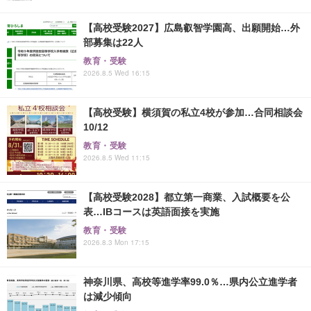
【高校受験2027】広島叡智学園高、出願開始…外
部募集は22人
教育・受験
2026.8.5 Wed 16:15
【高校受験】横須賀の私立4校が参加…合同相談会
10/12
教育・受験
2026.8.5 Wed 11:15
【高校受験2028】都立第一商業、入試概要を公
表…IBコースは英語面接を実施
教育・受験
2026.8.3 Mon 17:15
神奈川県、高校等進学率99.0％…県内公立進学者
は減少傾向