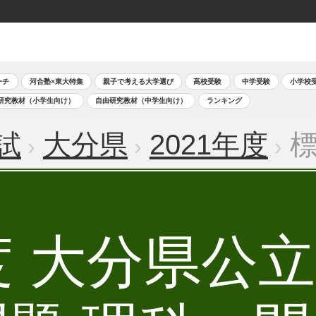
ーチ
河合塾×東大特集
親子で考える大学選び
高校受験
中学受験
小学校
研究教材（小学生向け）
自由研究教材（中学生向け）
ランキング
試
大分県
2021年度
標
年度 大分県公