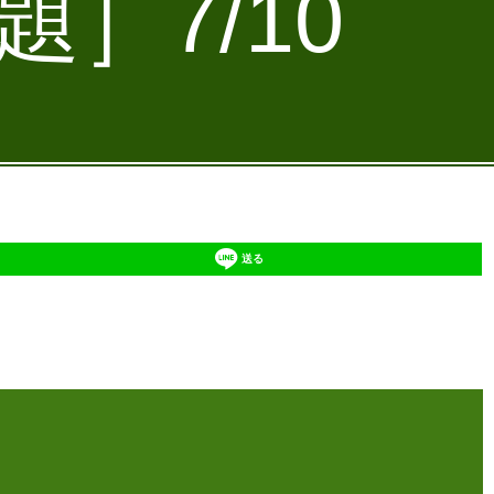
］7/10
送る
】