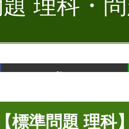
題 理科・問題
ポスト
【標準問題 理科