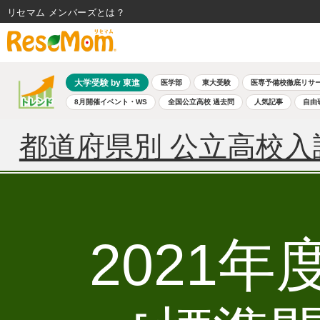
リセマム メンバーズ
大学受験 by 東進
医学部
東大受験
医専予備校徹底リサ
8月開催イベント・WS
全国公立高校 過去問
人気記事
自由
都道府県別 公立高校入
2021