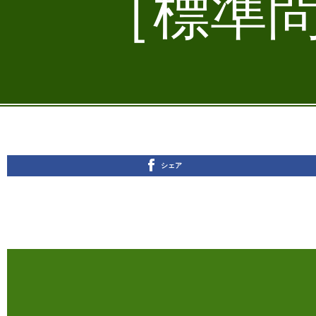
［標準問
シェア