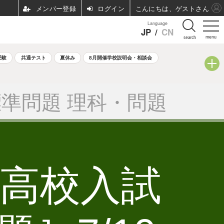
ログイン
こんにちは、ゲストさん
Language
JP
/
CN
menu
search
受験
共通テスト
夏休み
8月開催学校説明会・相談会
準問題 理科・問題
立高校入試