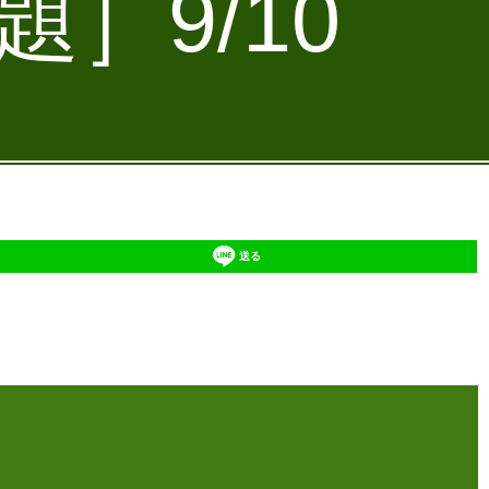
］9/10
送る
】