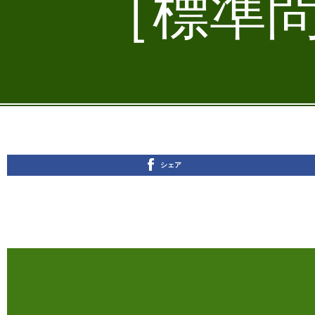
［標準問
シェア