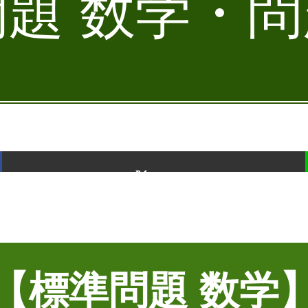
題 数学・問題
ポスト
【標準問題 数学