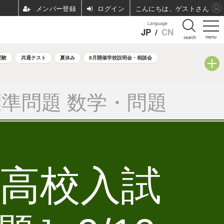
ログイン
こんにちは、ゲストさん
Language
JP
/
CN
menu
search
受験
共通テスト
夏休み
8月開催学校説明会・相談会
準問題 数学・問題
立高校入試