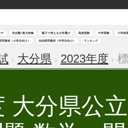
ーチ
河合塾×東大特集
親子で考える大学選び
高校受験
中学受験
小学校
研究教材（小学生向け）
自由研究教材（中学生向け）
ランキング
試
大分県
2023年度
標
年度 大分県公