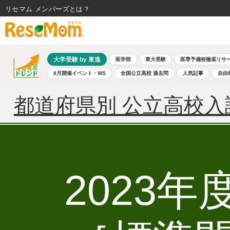
リセマム メンバーズ
大学受験 by 東進
医学部
東大受験
医専予備校徹底リサ
8月開催イベント・WS
全国公立高校 過去問
人気記事
自由
都道府県別 公立高校入
2023