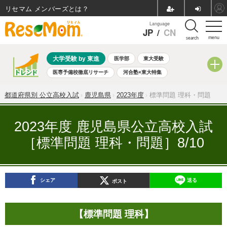
リセマム メンバーズ
Language
JP
/
CN
menu
search
大学受験 by 東進
医学部
東大受験
医専予備校徹底リサーチ
河合塾×東大特集
親子で考える大学選び
高校受験
中学受験
小学校受験
都道府県別 公立高校入試
鹿児島県
2023年度
標準問題 理科・問題
共通テスト
夏休み
8月開催学校説明会・相談会
8月開催イベント・WS
全国公立高校 過去問
人気記事
2023年度 鹿児島県公立高校入試
自由研究教材（小学生向け）
自由研究教材（中学生向け）
［標準問題 理科・問題］8/10
ランキング
シェア
送る
ポスト
【標準問題 理科】