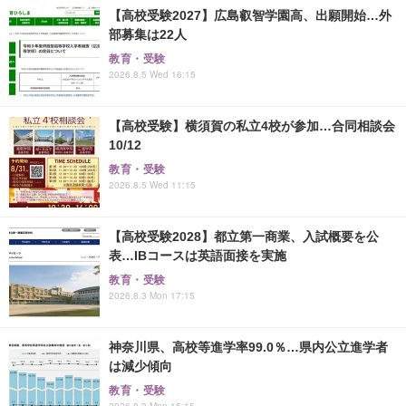
【高校受験2027】広島叡智学園高、出願開始…外
部募集は22人
教育・受験
2026.8.5 Wed 16:15
【高校受験】横須賀の私立4校が参加…合同相談会
10/12
教育・受験
2026.8.5 Wed 11:15
【高校受験2028】都立第一商業、入試概要を公
表…IBコースは英語面接を実施
教育・受験
2026.8.3 Mon 17:15
神奈川県、高校等進学率99.0％…県内公立進学者
は減少傾向
教育・受験
2026.8.3 Mon 15:15