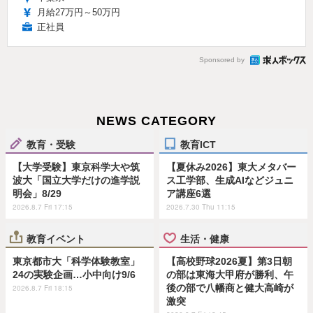
月給27万円～50万円
正社員
Sponsored by
NEWS CATEGORY
教育・受験
教育ICT
【大学受験】東京科学大や筑
【夏休み2026】東大メタバー
波大「国立大学だけの進学説
ス工学部、生成AIなどジュニ
明会」8/29
ア講座6選
2026.8.7 Fri 17:15
2026.7.30 Thu 11:15
教育イベント
生活・健康
東京都市大「科学体験教室」
【高校野球2026夏】第3日朝
24の実験企画…小中向け9/6
の部は東海大甲府が勝利、午
後の部で八幡商と健大高崎が
2026.8.7 Fri 18:15
激突