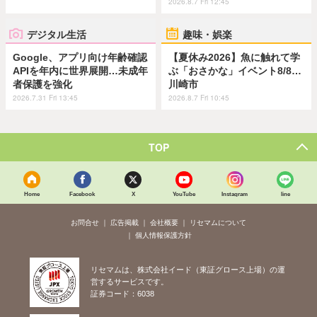
2026.8.7 Fri 12:45
デジタル生活
趣味・娯楽
Google、アプリ向け年齢確認
【夏休み2026】魚に触れて学
APIを年内に世界展開…未成年
ぶ「おさかな」イベント8/8…
者保護を強化
川崎市
2026.7.31 Fri 13:45
2026.8.7 Fri 10:45
TOP
Home
Facebook
X
YouTube
Instagram
line
お問合せ
広告掲載
会社概要
リセマムについて
個人情報保護方針
リセマムは、株式会社イード（東証グロース上場）の運
営するサービスです。
証券コード：6038