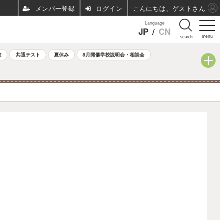
ログイン
こんにちは、ゲストさん
Language
JP
/
CN
menu
search
験
共通テスト
夏休み
8月開催学校説明会・相談会