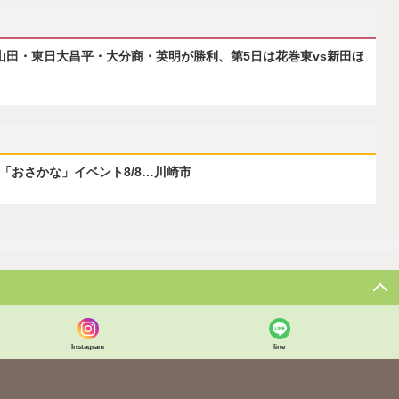
森山田・東日大昌平・大分商・英明が勝利、第5日は花巻東vs新田ほ
ぶ「おさかな」イベント8/8…川崎市
Instagram
line