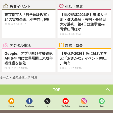
教育イベント
生活・健康
東京都市大「科学体験教室」
【高校野球2026夏】東海大甲
24の実験企画…小中向け9/6
府・健大高崎・有明・長崎日
大が勝利…第4日は遊学館vs
2026.8.7 Fri 18:15
青森山田ほか
2026.8.8 Sat 9:52
デジタル生活
趣味・娯楽
Google、アプリ向け年齢確認
【夏休み2026】魚に触れて学
APIを年内に世界展開…未成年
ぶ「おさかな」イベント8/8…
者保護を強化
川崎市
2026.7.31 Fri 13:45
2026.8.7 Fri 10:45
ホーム
›
愛知淑徳大学 特集
TOP
Home
Facebook
X
YouTube
Instagram
line