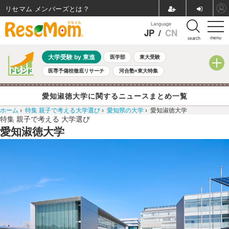
リセマム メンバーズ
Language
JP
/
CN
menu
search
大学受験 by 東進
医学部
東大受験
医専予備校徹底リサーチ
河合塾×東大特集
親子で考える大学選び
高校受験
中学受験
小学校受験
愛知淑徳大学に関するニュースまとめ一覧
共通テスト
夏休み
8月開催学校説明会・相談会
ホーム
›
特集 親子で考える大学選び
›
愛知県の大学
›
愛知淑徳大学
8月開催イベント・WS
全国公立高校 過去問
人気記事
特集
親子で考える
大学選び
自由研究教材（小学生向け）
自由研究教材（中学生向け）
ランキング
愛知淑徳大学