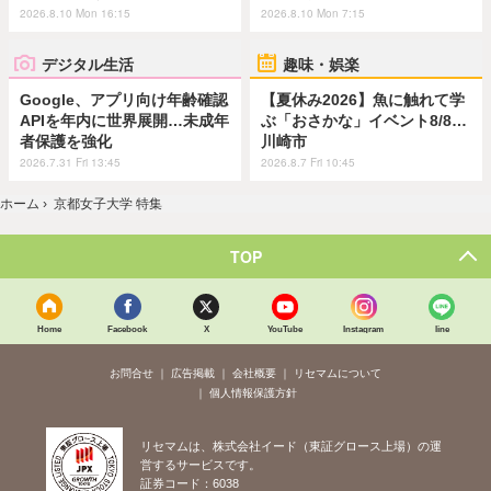
2026.8.10 Mon 16:15
2026.8.10 Mon 7:15
デジタル生活
趣味・娯楽
Google、アプリ向け年齢確認
【夏休み2026】魚に触れて学
APIを年内に世界展開…未成年
ぶ「おさかな」イベント8/8…
者保護を強化
川崎市
2026.7.31 Fri 13:45
2026.8.7 Fri 10:45
ホーム
›
京都女子大学 特集
TOP
Home
Facebook
X
YouTube
Instagram
line
お問合せ
広告掲載
会社概要
リセマムについて
個人情報保護方針
リセマムは、株式会社イード（東証グロース上場）の運
営するサービスです。
証券コード：6038