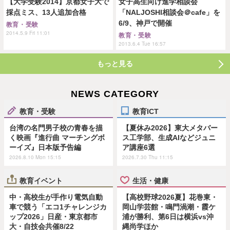
【大学受験2014】京都女子大で
女子高生向け進学相談会
採点ミス、13人追加合格
「NALJOSHI相談会＠cafe」を
6/9、神戸で開催
教育・受験
2014.5.9 Fri 11:01
教育・受験
2013.6.4 Tue 16:57
もっと見る
NEWS CATEGORY
教育・受験
教育ICT
台湾の名門男子校の青春を描
【夏休み2026】東大メタバー
く映画『進行曲 マーチングボ
ス工学部、生成AIなどジュニ
ーイズ』日本版予告編
ア講座6選
2026.8.10 Mon 15:15
2026.7.30 Thu 11:15
教育イベント
生活・健康
中・高校生が手作り電気自動
【高校野球2026夏】花巻東・
車で競う「エコ1チャレンジカ
岡山学芸館・鳴門渦潮・霞ケ
ップ2026」日産・東京都市
浦が勝利、第6日は横浜vs沖
大・自技会共催8/22
縄尚学ほか