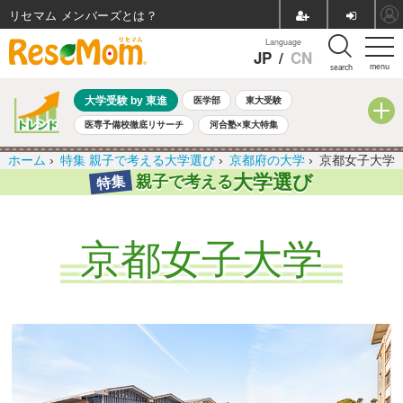
リセマム メンバーズ
Language
JP
/
CN
menu
search
大学受験 by 東進
医学部
東大受験
医専予備校徹底リサーチ
河合塾×東大特集
親子で考える大学選び
高校受験
中学受験
小学校受験
ホーム
›
特集 親子で考える大学選び
›
京都府の大学
›
京都女子大学
共通テスト
夏休み
8月開催学校説明会・相談会
大学選び
親子で考える
特集
8月開催イベント・WS
全国公立高校 過去問
人気記事
自由研究教材（小学生向け）
自由研究教材（中学生向け）
ランキング
京都女子大学