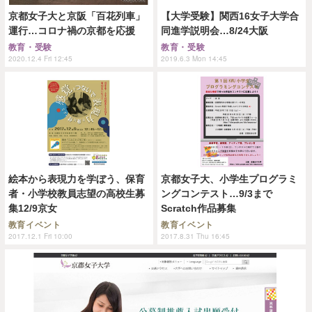
京都女子大と京阪「百花列車」
【大学受験】関西16女子大学合
運行…コロナ禍の京都を応援
同進学説明会…8/24大阪
教育・受験
教育・受験
2020.12.4 Fri 12:45
2019.6.3 Mon 14:45
絵本から表現力を学ぼう、保育
京都女子大、小学生プログラミ
者・小学校教員志望の高校生募
ングコンテスト…9/3まで
集12/9京女
Scratch作品募集
教育イベント
教育イベント
2017.12.1 Fri 10:00
2017.8.31 Thu 16:45