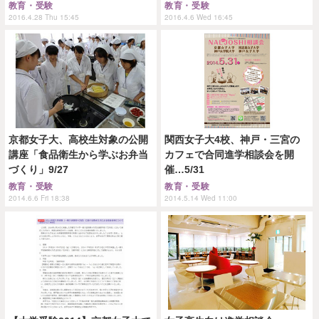
教育・受験
教育・受験
2016.4.28 Thu 15:45
2016.4.6 Wed 16:45
京都女子大、高校生対象の公開
関西女子大4校、神戸・三宮の
講座「食品衛生から学ぶお弁当
カフェで合同進学相談会を開
づくり」9/27
催…5/31
教育・受験
教育・受験
2014.6.6 Fri 18:38
2014.5.14 Wed 11:00