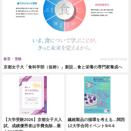
教育・受験
2025.9.26 Fri 19:00
京都女子大「食科学部（仮称）」新設…食と栄養の専門家養成へ
【大学受験2026】京都女子大入
繊維製品の循環を考える…関西
試、成績優秀者は学費免除…最
12大学合同イベント9/4-6