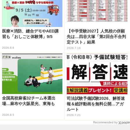
医療✕消防、縫合デモやAED講
【中学受験2027】人気校の併願
習も「おしごと体験博」9/5
先は…四谷大塚「第2回合不合判
定テスト」結果
2026.8.6
2026.7.16
全国高校麻雀32チーム本選出
司法試験予備試験2026、解答速
場…麻布や大阪星光、東海も
報＆総評動画を無料公開…アガ
ルート
2026.8.5
2026.7.21
Recommended by