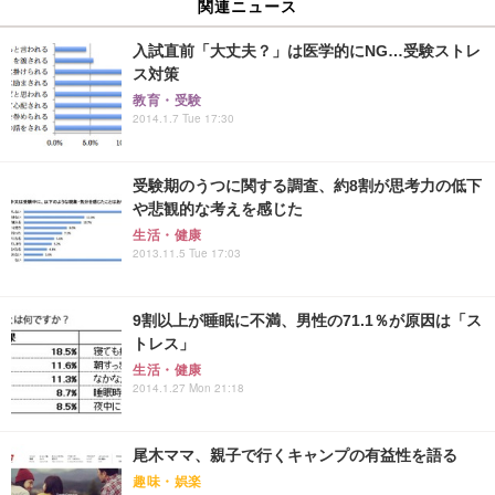
関連ニュース
入試直前「大丈夫？」は医学的にNG…受験ストレ
ス対策
教育・受験
2014.1.7 Tue 17:30
受験期のうつに関する調査、約8割が思考力の低下
や悲観的な考えを感じた
生活・健康
2013.11.5 Tue 17:03
9割以上が睡眠に不満、男性の71.1％が原因は「ス
トレス」
生活・健康
2014.1.27 Mon 21:18
尾木ママ、親子で行くキャンプの有益性を語る
趣味・娯楽