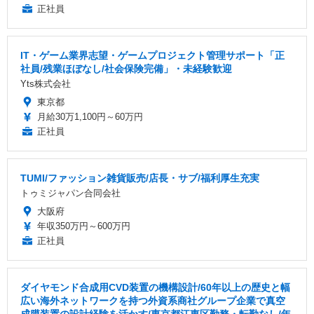
正社員
IT・ゲーム業界志望・ゲームプロジェクト管理サポート「正
社員/残業ほぼなし/社会保険完備」・未経験歓迎
Yts株式会社
東京都
月給30万1,100円～60万円
正社員
TUMI/ファッション雑貨販売/店長・サブ/福利厚生充実
トゥミジャパン合同会社
大阪府
年収350万円～600万円
正社員
ダイヤモンド合成用CVD装置の機構設計/60年以上の歴史と幅
広い海外ネットワークを持つ外資系商社グループ企業で真空
成膜装置の設計経験を活かす/東京都江東区勤務・転勤なし/年