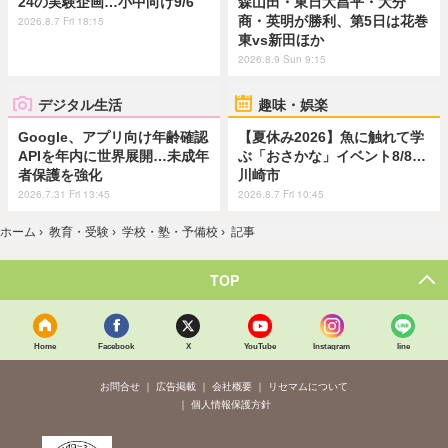
24の実験企画…小中向け9/6
森山田・東日大昌平・大分
商・英明が勝利、第5日は花巻
2026.8.7 Fri 18:15
東vs新田ほか
2026.8.9 Sun 9:15
デジタル生活
趣味・娯楽
Google、アプリ向け年齢確認
【夏休み2026】魚に触れて学
APIを年内に世界展開…未成年
ぶ「おさかな」イベント8/8…
者保護を強化
川崎市
2026.7.31 Fri 13:45
2026.8.7 Fri 10:45
ホーム
›
教育・受験
›
学校・塾・予備校
›
記事
TOP
Home
Facebook
X
YouTube
Instagram
line
お問合せ
広告掲載
会社概要
リセマムについて
個人情報保護方針