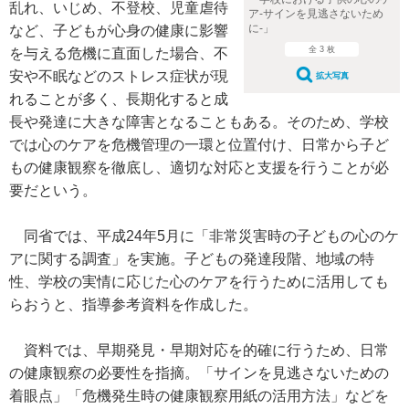
乱れ、いじめ、不登校、児童虐待
ア-サインを見逃さないため
に-」
など、子どもが心身の健康に影響
全 3 枚
を与える危機に直面した場合、不
安や不眠などのストレス症状が現
拡大写真
れることが多く、長期化すると成
長や発達に大きな障害となることもある。そのため、学校
では心のケアを危機管理の一環と位置付け、日常から子ど
もの健康観察を徹底し、適切な対応と支援を行うことが必
要だという。
同省では、平成24年5月に「非常災害時の子どもの心のケ
アに関する調査」を実施。子どもの発達段階、地域の特
性、学校の実情に応じた心のケアを行うために活用しても
らおうと、指導参考資料を作成した。
資料では、早期発見・早期対応を的確に行うため、日常
の健康観察の必要性を指摘。「サインを見逃さないための
着眼点」「危機発生時の健康観察用紙の活用方法」などを