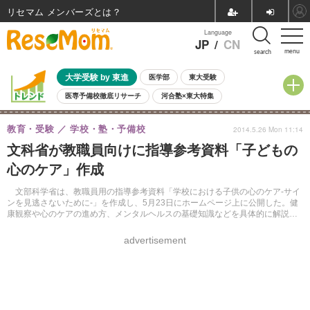
リセマム メンバーズ
Language
JP
/
CN
menu
search
大学受験 by 東進
医学部
東大受験
医専予備校徹底リサーチ
河合塾×東大特集
親子で考える大学選び
高校受験
中学受験
小学校受験
教育・受験
学校・塾・予備校
2014.5.26 Mon 11:14
共通テスト
夏休み
8月開催学校説明会・相談会
文科省が教職員向けに指導参考資料「子どもの
8月開催イベント・WS
全国公立高校 過去問
人気記事
心のケア」作成
自由研究教材（小学生向け）
自由研究教材（中学生向け）
ランキング
文部科学省は、教職員用の指導参考資料「学校における子供の心のケア-サイ
ンを見逃さないために-」を作成し、5月23日にホームページ上に公開した。健
康観察や心のケアの進め方、メンタルヘルスの基礎知識などを具体的に解説し
ている。
advertisement