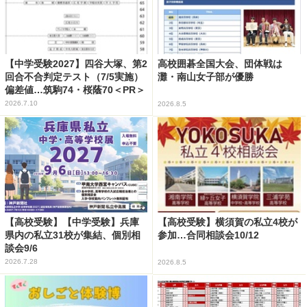
【中学受験2027】四谷大塚、第2
高校囲碁全国大会、団体戦は
回合不合判定テスト（7/5実施）
灘・南山女子部が優勝
偏差値…筑駒74・桜蔭70＜PR＞
2026.7.10
2026.8.5
【高校受験】【中学受験】兵庫
【高校受験】横須賀の私立4校が
県内の私立31校が集結、個別相
参加…合同相談会10/12
談会9/6
2026.7.28
2026.8.5