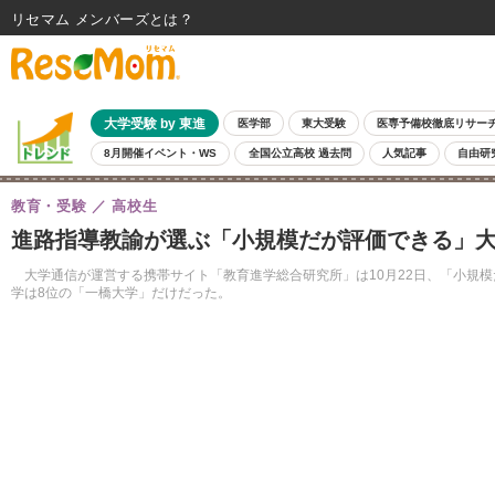
リセマム メンバーズ
大学受験 by 東進
医学部
東大受験
医専予備校徹底リサー
8月開催イベント・WS
全国公立高校 過去問
人気記事
自由研
教育・受験
高校生
進路指導教諭が選ぶ「小規模だが評価できる」大
大学通信が運営する携帯サイト「教育進学総合研究所」は10月22日、「小規模
学は8位の「一橋大学」だけだった。