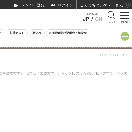
ログイン
こんにちは、ゲストさん
Language
JP
/
CN
menu
search
験
共通テスト
夏休み
8月開催学校説明会・相談会
2015.10.23 Fri 12:31
際基督教大学」、3位は「武蔵大学」。トップ10のうち7校が私立大学で、国立大