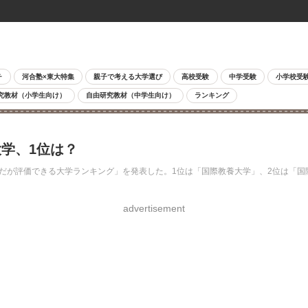
チ
河合塾×東大特集
親子で考える大学選び
高校受験
中学受験
小学校受
究教材（小学生向け）
自由研究教材（中学生向け）
ランキング
学、1位は？
だが評価できる大学ランキング」を発表した。1位は「国際教養大学」、2位は「国
advertisement