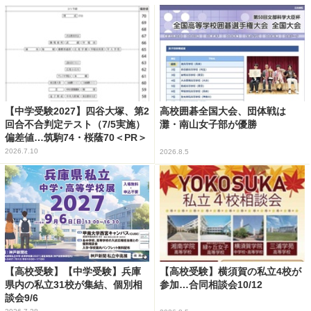
【中学受験2027】四谷大塚、第2
高校囲碁全国大会、団体戦は
回合不合判定テスト（7/5実施）
灘・南山女子部が優勝
偏差値…筑駒74・桜蔭70＜PR＞
2026.7.10
2026.8.5
【高校受験】【中学受験】兵庫
【高校受験】横須賀の私立4校が
県内の私立31校が集結、個別相
参加…合同相談会10/12
談会9/6