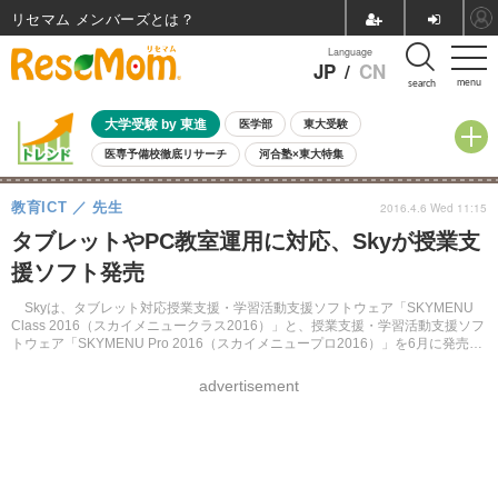
リセマム メンバーズ
Language
JP
/
CN
menu
search
大学受験 by 東進
医学部
東大受験
医専予備校徹底リサーチ
河合塾×東大特集
親子で考える大学選び
高校受験
中学受験
小学校受験
教育ICT
先生
2016.4.6 Wed 11:15
共通テスト
夏休み
8月開催学校説明会・相談会
タブレットやPC教室運用に対応、Skyが授業支
8月開催イベント・WS
全国公立高校 過去問
人気記事
援ソフト発売
自由研究教材（小学生向け）
自由研究教材（中学生向け）
ランキング
Skyは、タブレット対応授業支援・学習活動支援ソフトウェア「SKYMENU
Class 2016（スカイメニュークラス2016）」と、授業支援・学習活動支援ソフ
トウェア「SKYMENU Pro 2016（スカイメニュープロ2016）」を6月に発売す
る。
advertisement