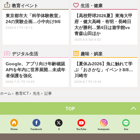
教育イベント
生活・健康
東京都市大「科学体験教室」
【高校野球2026夏】東海大甲
24の実験企画…小中向け9/6
府・健大高崎・有明・長崎日
大が勝利…第4日は遊学館vs
2026.8.7 Fri 18:15
青森山田ほか
2026.8.8 Sat 9:52
デジタル生活
趣味・娯楽
Google、アプリ向け年齢確認
【夏休み2026】魚に触れて学
APIを年内に世界展開…未成年
ぶ「おさかな」イベント8/8…
者保護を強化
川崎市
2026.7.31 Fri 13:45
2026.8.7 Fri 10:45
ホーム
›
教育ICT
›
先生
›
記事
TOP
Home
Facebook
X
YouTube
Instagram
line