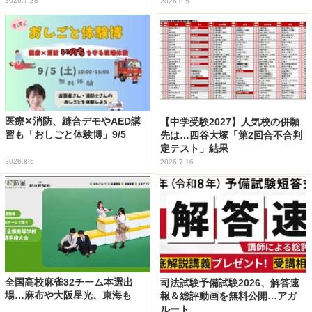
2026.7.28
2026.8.5
医療✕消防、縫合デモやAED講
【中学受験2027】人気校の併願
習も「おしごと体験博」9/5
先は…四谷大塚「第2回合不合判
定テスト」結果
2026.8.6
2026.7.16
全国高校麻雀32チーム本選出
司法試験予備試験2026、解答速
場…麻布や大阪星光、東海も
報＆総評動画を無料公開…アガ
ルート