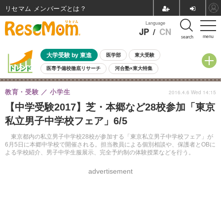
リセマム メンバーズ
Language
JP
/
CN
menu
search
大学受験 by 東進
医学部
東大受験
医専予備校徹底リサーチ
河合塾×東大特集
親子で考える大学選び
高校受験
中学受験
小学校受験
教育・受験
小学生
2016.4.6 Wed 14:15
共通テスト
夏休み
8月開催学校説明会・相談会
【中学受験2017】芝・本郷など28校参加「東京
8月開催イベント・WS
全国公立高校 過去問
人気記事
私立男子中学校フェア」6/5
自由研究教材（小学生向け）
自由研究教材（中学生向け）
ランキング
東京都内の私立男子中学校28校が参加する「東京私立男子中学校フェア」が
6月5日に本郷中学校で開催される。担当教員による個別相談や、保護者とOBに
よる学校紹介、男子中学生服展示、完全予約制の体験授業などを行う。
advertisement