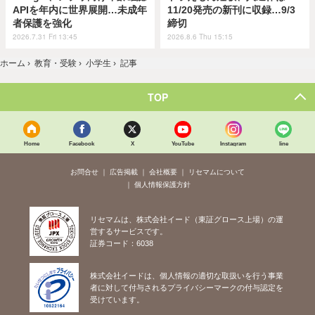
APIを年内に世界展開…未成年
11/20発売の新刊に収録…9/3
者保護を強化
締切
2026.7.31 Fri 13:45
2026.8.6 Thu 15:15
ホーム
›
教育・受験
›
小学生
›
記事
TOP
Home
Facebook
X
YouTube
Instagram
line
お問合せ
広告掲載
会社概要
リセマムについて
個人情報保護方針
リセマムは、株式会社イード（東証グロース上場）の運
営するサービスです。
証券コード：6038
株式会社イードは、個人情報の適切な取扱いを行う事業
者に対して付与されるプライバシーマークの付与認定を
受けています。