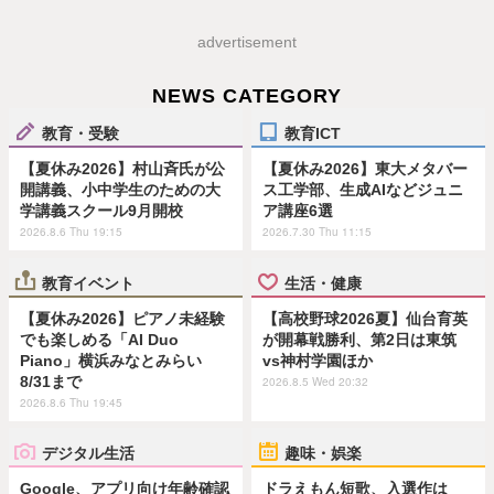
advertisement
NEWS CATEGORY
教育・受験
教育ICT
【夏休み2026】村山斉氏が公
【夏休み2026】東大メタバー
開講義、小中学生のための大
ス工学部、生成AIなどジュニ
学講義スクール9月開校
ア講座6選
2026.8.6 Thu 19:15
2026.7.30 Thu 11:15
教育イベント
生活・健康
【夏休み2026】ピアノ未経験
【高校野球2026夏】仙台育英
でも楽しめる「AI Duo
が開幕戦勝利、第2日は東筑
Piano」横浜みなとみらい
vs神村学園ほか
8/31まで
2026.8.5 Wed 20:32
2026.8.6 Thu 19:45
デジタル生活
趣味・娯楽
Google、アプリ向け年齢確認
ドラえもん短歌、入選作は