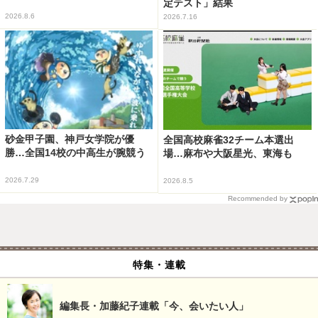
定テスト」結果
2026.8.6
2026.7.16
砂金甲子園、神戸女学院が優
全国高校麻雀32チーム本選出
勝…全国14校の中高生が腕競う
場…麻布や大阪星光、東海も
2026.7.29
2026.8.5
Recommended by
特集・連載
編集長・加藤紀子連載「今、会いたい人」