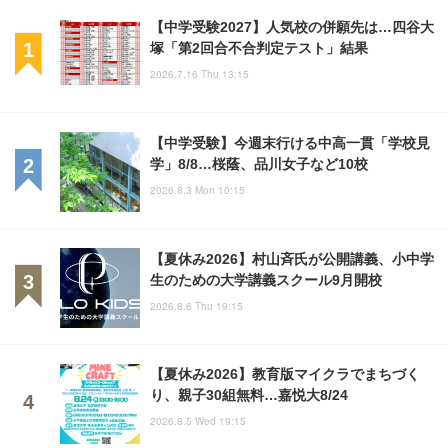
【中学受験2027】人気校の併願先は…四谷大
塚「第2回合不合判定テスト」結果
2026.7.16 Thu 13:15
【中学受験】今週末行ける中高一貫「学校見
学」8/8…桜蔭、品川女子など10校
2026.8.3 Mon 10:15
【夏休み2026】村山斉氏が公開講義、小中学
生のための大学講義スクール9月開校
2026.8.6 Thu 19:15
【夏休み2026】教育版マイクラでまちづく
り、親子30組無料…嘉悦大8/24
2026.8.5 Wed 19:15