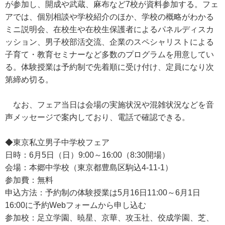
が参加し、開成や武蔵、麻布など7校が資料参加する。フェ
アでは、個別相談や学校紹介のほか、学校の概略がわかる
ミニ説明会、在校生や在校生保護者によるパネルディスカ
ッション、男子校部活交流、企業のスペシャリストによる
子育て・教育セミナーなど多数のプログラムを用意してい
る。体験授業は予約制で先着順に受け付け、定員になり次
第締め切る。
なお、フェア当日は会場の実施状況や混雑状況などを音
声メッセージで案内しており、電話で確認できる。
◆東京私立男子中学校フェア
日時：6月5日（日）9:00～16:00（8:30開場）
会場：本郷中学校（東京都豊島区駒込4-11-1）
参加費：無料
申込方法：予約制の体験授業は5月16日11:00～6月1日
16:00に予約Webフォームから申し込む
参加校：足立学園、暁星、京華、攻玉社、佼成学園、芝、