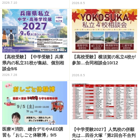
2026.7.10
2026.8.5
【高校受験】【中学受験】兵庫
【高校受験】横須賀の私立4校が
県内の私立31校が集結、個別相
参加…合同相談会10/12
談会9/6
2026.7.28
2026.8.5
医療✕消防、縫合デモやAED講
【中学受験2027】人気校の併願
習も「おしごと体験博」9/5
先は…四谷大塚「第2回合不合判