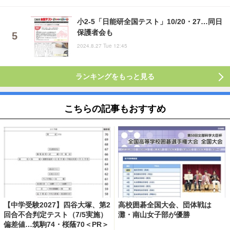
小2-5「日能研全国テスト」10/20・27…同日
保護者会も
2024.8.27 Tue 12:45
ランキングをもっと見る
こちらの記事もおすすめ
【中学受験2027】四谷大塚、第2
高校囲碁全国大会、団体戦は
回合不合判定テスト（7/5実施）
灘・南山女子部が優勝
偏差値…筑駒74・桜蔭70＜PR＞