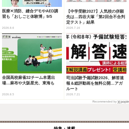
医療✕消防、縫合デモやAED講
【中学受験2027】人気校の併願
習も「おしごと体験博」9/5
先は…四谷大塚「第2回合不合判
定テスト」結果
2026.8.6
2026.7.16
全国高校麻雀32チーム本選出
司法試験予備試験2026、解答速
場…麻布や大阪星光、東海も
報＆総評動画を無料公開…アガ
ルート
2026.8.5
2026.7.21
Recommended by
特集・連載