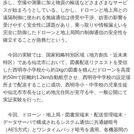
歩し、空撮や測量に加え物資の輸送などさまざまなサービ
スが始まろうとしている。しかし、ドローンと地上局との
遠隔制御に使われる無線通信は傍受や干渉、妨害の影響を
受けやすく安全性に課題があり、乗っ取りや情報漏えいを
完全に防御したドローンと地上局間の制御通信の安全性を
確立することが急務だという。
今回の実験では、国家戦略特別区域（地方創生・近未来
特区）である仙北市において、図書配送リクエストを受信
した西明寺小学校から約1kgの図書を積んだドローンを高度
約50mで距離約1.2km自動航空させ、西明寺中学校の設定場
所まで配送することに成功。西明寺小・中学校の児童生徒
や仙北市市長をはじめ地元住民が見守る中、一般公開にて
実証実験を行った。
今回、ドローン・地上局・図書室端末・配送管理端末・
データサーバで構成されるシステム通信に共通鍵暗号
（AES方式）とワンタイムパッド暗号を適用。各機器間の