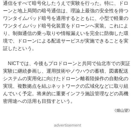
通信をすべて暗号化したうえで実験を行った。特に、ドロ
ーンと地上局間の暗号通信は、理論上最強の安全性を持つ
ワンタイムパッド暗号を適用するとともに、小型で軽量の
ワンタイムパッド暗号化装置をドローンへ実装。これによ
り、制御通信の乗っ取りや情報漏えいを完全に防御した環
境で、ドローンによる配送サービスが実施できることを実
証したという。
NICTでは、今後もプロドローンと共同で仙北市での実証
実験に継続参画し、運用技術やノウハウの蓄積、図書配送
システムの実用化に向けたドローン離着陸操作の自動化の
実現、複数拠点を結ぶネットワークの広域化などに取り組
んでいく予定。将来的に重要インフラ施設管理などの高機
密用途への活用も目指すという。
《畑山望》
advertisement