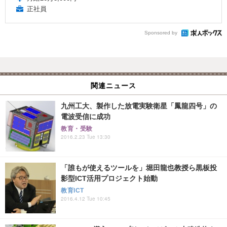
正社員
Sponsored by
関連ニュース
九州工大、製作した放電実験衛星「鳳龍四号」の
電波受信に成功
教育・受験
2016.2.23 Tue 13:30
「誰もが使えるツールを」堀田龍也教授ら黒板投
影型ICT活用プロジェクト始動
教育ICT
2016.4.12 Tue 10:45