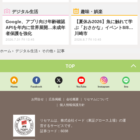
デジタル生活
趣味・娯楽
Google、アプリ向け年齢確認
【夏休み2026】魚に触れて学
APIを年内に世界展開…未成年
ぶ「おさかな」イベント8/8…
者保護を強化
川崎市
2026.7.31 Fri 13:45
2026.8.7 Fri 10:45
ホーム
›
デジタル生活
›
その他
›
記事
TOP
Home
Facebook
X
YouTube
Instagram
line
お問合せ
広告掲載
会社概要
リセマムについて
個人情報保護方針
リセマムは、株式会社イード（東証グロース上場）の運
営するサービスです。
証券コード：6038