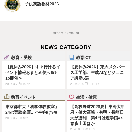
子供英語教材2026
advertisement
NEWS CATEGORY
教育・受験
教育ICT
【夏休み2026】すぐ行けるイ
【夏休み2026】東大メタバー
ベント情報おまとめ便＜8/9-
ス工学部、生成AIなどジュニ
15開催＞
ア講座6選
2026.8.7 Fri 19:45
2026.7.30 Thu 11:15
教育イベント
生活・健康
東京都市大「科学体験教室」
【高校野球2026夏】東海大甲
24の実験企画…小中向け9/6
府・健大高崎・有明・長崎日
大が勝利…第4日は遊学館vs
2026.8.7 Fri 18:15
青森山田ほか
2026.8.8 Sat 9:52