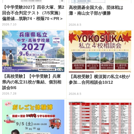
【中学受験2027】四谷大塚、第2
高校囲碁全国大会、団体戦は
回合不合判定テスト（7/5実施）
灘・南山女子部が優勝
偏差値…筑駒74・桜蔭70＜PR＞
2026.7.10
2026.8.5
【高校受験】【中学受験】兵庫
【高校受験】横須賀の私立4校が
県内の私立31校が集結、個別相
参加…合同相談会10/12
談会9/6
2026.7.28
2026.8.5