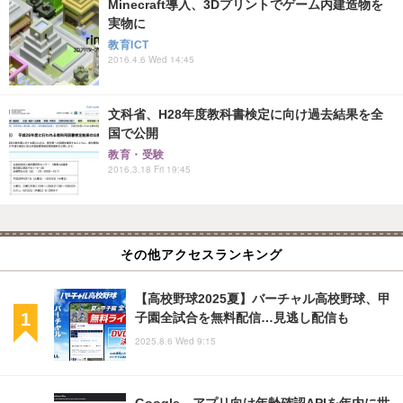
Minecraft導入、3Dプリントでゲーム内建造物を
実物に
教育ICT
2016.4.6 Wed 14:45
文科省、H28年度教科書検定に向け過去結果を全
国で公開
教育・受験
2016.3.18 Fri 19:45
その他アクセスランキング
【高校野球2025夏】バーチャル高校野球、甲
子園全試合を無料配信…見逃し配信も
2025.8.6 Wed 9:15
Google、アプリ向け年齢確認APIを年内に世