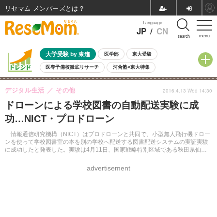
リセマム メンバーズ
Language
JP
/
CN
menu
search
大学受験 by 東進
医学部
東大受験
医専予備校徹底リサーチ
河合塾×東大特集
親子で考える大学選び
高校受験
中学受験
小学校受験
デジタル生活
その他
2016.4.13 Wed 14:30
共通テスト
夏休み
8月開催学校説明会・相談会
ドローンによる学校図書の自動配送実験に成
8月開催イベント・WS
全国公立高校 過去問
人気記事
功…NICT・プロドローン
自由研究教材（小学生向け）
自由研究教材（中学生向け）
ランキング
情報通信研究機構（NICT）はプロドローンと共同で、小型無人飛行機ドロー
ンを使って学校図書室の本を別の学校へ配送する図書配送システムの実証実験
に成功したと発表した。実験は4月11日、国家戦略特別区域である秋田県仙北
市において行われた。
advertisement