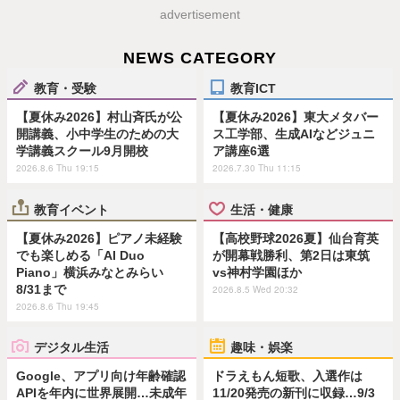
advertisement
NEWS CATEGORY
教育・受験
教育ICT
【夏休み2026】村山斉氏が公
【夏休み2026】東大メタバー
開講義、小中学生のための大
ス工学部、生成AIなどジュニ
学講義スクール9月開校
ア講座6選
2026.8.6 Thu 19:15
2026.7.30 Thu 11:15
教育イベント
生活・健康
【夏休み2026】ピアノ未経験
【高校野球2026夏】仙台育英
でも楽しめる「AI Duo
が開幕戦勝利、第2日は東筑
Piano」横浜みなとみらい
vs神村学園ほか
8/31まで
2026.8.5 Wed 20:32
2026.8.6 Thu 19:45
デジタル生活
趣味・娯楽
Google、アプリ向け年齢確認
ドラえもん短歌、入選作は
APIを年内に世界展開…未成年
11/20発売の新刊に収録…9/3