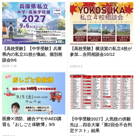
【高校受験】【中学受験】兵庫
【高校受験】横須賀の私立4校が
県内の私立31校が集結、個別相
参加…合同相談会10/12
談会9/6
2026.7.28
2026.8.5
医療✕消防、縫合デモやAED講
【中学受験2027】人気校の併願
習も「おしごと体験博」9/5
先は…四谷大塚「第2回合不合判
定テスト」結果