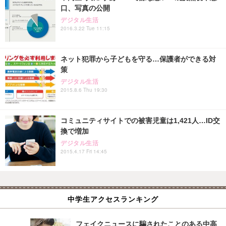
口、写真の公開
デジタル生活
2016.3.22 Tue 11:15
ネット犯罪から子どもを守る…保護者ができる対
策
デジタル生活
2015.8.6 Thu 19:30
コミュニティサイトでの被害児童は1,421人…ID交
換で増加
デジタル生活
2015.4.17 Fri 14:45
中学生アクセスランキング
フェイクニュースに騙されたことのある中高