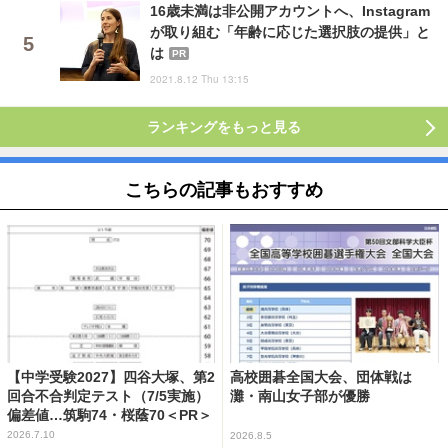
16歳未満は非公開アカウントへ、Instagram
が取り組む「年齢に応じた選択肢の提供」と
は
PR
2021.8.12 Thu 13:15
ランキングをもっと見る
こちらの記事もおすすめ
【中学受験2027】四谷大塚、第2
高校囲碁全国大会、団体戦は
回合不合判定テスト（7/5実施）
灘・南山女子部が優勝
偏差値…筑駒74・桜蔭70＜PR＞
2026.7.10
2026.8.5