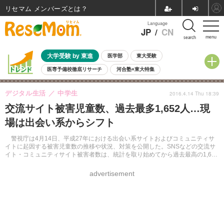
リセマム メンバーズ
Language
JP
/
CN
menu
search
大学受験 by 東進
医学部
東大受験
医専予備校徹底リサーチ
河合塾×東大特集
親子で考える大学選び
高校受験
中学受験
小学校受験
デジタル生活
中学生
2016.4.14 Thu 18:39
共通テスト
夏休み
8月開催学校説明会・相談会
交流サイト被害児童数、過去最多1,652人…現
8月開催イベント・WS
全国公立高校 過去問
人気記事
場は出会い系からシフト
自由研究教材（小学生向け）
自由研究教材（中学生向け）
ランキング
警視庁は4月14日、平成27年における出会い系サイトおよびコミュニティサ
イトに起因する被害児童数の推移や状況、対策を公開した。SNSなどの交流サ
イト・コミュニティサイト被害者数は、統計を取り始めてから過去最高の1,652
人にのぼった。
advertisement