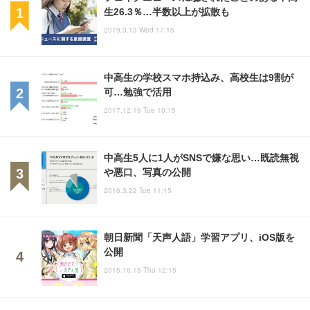
生26.3％…半数以上が拡散も
2019.3.13 Wed 17:15
中高生の学校スマホ持込み、高校生は9割が
可…勉強で活用
2017.12.19 Tue 10:15
中高生5人に1人がSNSで嫌な思い…既読無視
や悪口、写真の公開
2016.3.22 Tue 11:15
朝日新聞「天声人語」学習アプリ、iOS版を
公開
2015.10.15 Thu 12:15