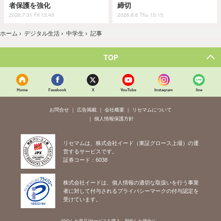
者保護を強化
締切
2026.7.31 Fri 13:45
2026.8.6 Thu 15:15
ホーム
›
デジタル生活
›
中学生
›
記事
TOP
Home
Facebook
X
YouTube
Instagram
line
お問合せ
広告掲載
会社概要
リセマムについて
個人情報保護方針
リセマムは、株式会社イード（東証グロース上場）の運
営するサービスです。
証券コード：6038
株式会社イードは、個人情報の適切な取扱いを行う事業
者に対して付与されるプライバシーマークの付与認定を
受けています。