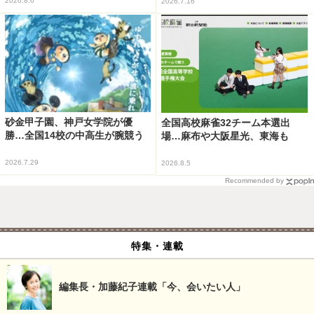
2026.8.6
2026.7.16
砂金甲子園、神戸女学院が優
全国高校麻雀32チーム本選出
勝…全国14校の中高生が腕競う
場…麻布や大阪星光、東海も
2026.7.29
2026.8.5
Recommended by
特集・連載
編集長・加藤紀子連載「今、会いたい人」