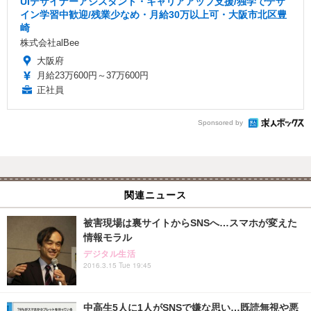
UIデザイナーアシスタント・キャリアアップ支援/独学でデザ
イン学習中歓迎/残業少なめ・月給30万以上可・大阪市北区豊
崎
株式会社alBee
大阪府
月給23万600円～37万600円
正社員
Sponsored by
関連ニュース
被害現場は裏サイトからSNSへ…スマホが変えた
情報モラル
デジタル生活
2016.3.15 Tue 19:45
中高生5人に1人がSNSで嫌な思い…既読無視や悪