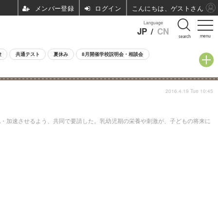
ログイン
こんにちは、ゲストさん
Language
JP
/
CN
menu
search
験
共通テスト
夏休み
8月開催学校説明会・相談会
2016.4.19 Tue 10:45
化・加速させるよう、共同で要請した。乳幼児期の栄養や刺激が、子どもの将来に