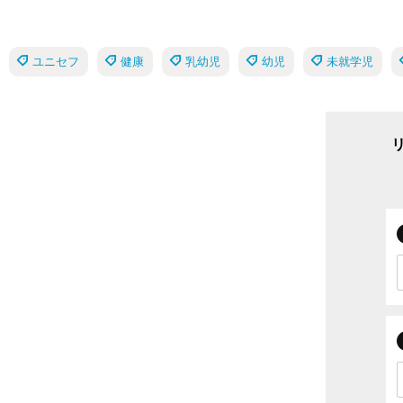
ユニセフ
健康
乳幼児
幼児
未就学児