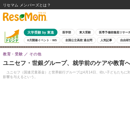
リセマム メンバーズ
大学受験 by 東進
医学部
東大受験
医専予備校徹底リサー
8月開催イベント・WS
全国公立高校 過去問
人気記事
自由研
教育・受験
その他
ユニセフ・世銀グループ、就学前のケアや教育
ユニセフ（国連児童基金）と世界銀行グループは4月14日、幼い子どもたちに
影響を与えるという。