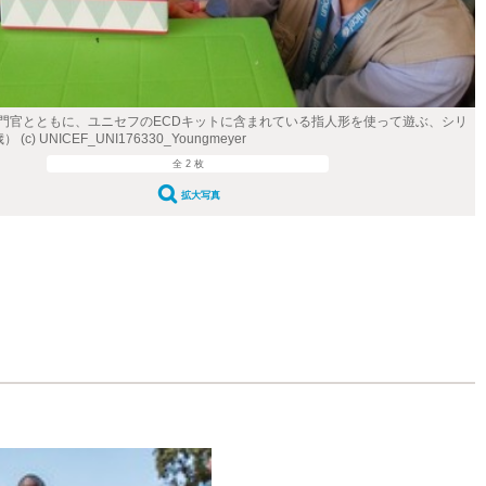
門官とともに、ユニセフのECDキットに含まれている指人形を使って遊ぶ、シリ
c) UNICEF_UNI176330_Youngmeyer
全 2 枚
拡大写真