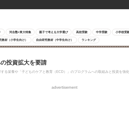
チ
河合塾×東大特集
親子で考える大学選び
高校受験
中学受験
小学校受
究教材（小学生向け）
自由研究教材（中学生向け）
ランキング
への投資拡大を要請
対する栄養や「子どものケアと教育（ECD）」のプログラムへの取組みと投資を強
advertisement