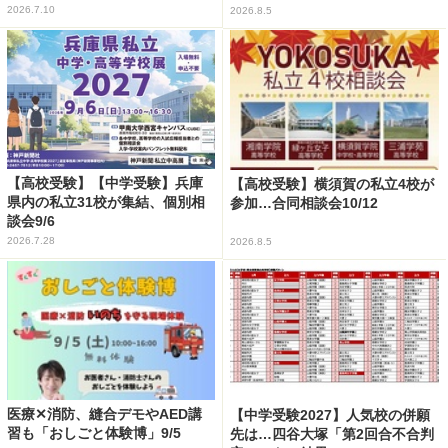
2026.7.10
2026.8.5
【高校受験】【中学受験】兵庫
【高校受験】横須賀の私立4校が
県内の私立31校が集結、個別相
参加…合同相談会10/12
談会9/6
2026.7.28
2026.8.5
医療✕消防、縫合デモやAED講
【中学受験2027】人気校の併願
習も「おしごと体験博」9/5
先は…四谷大塚「第2回合不合判