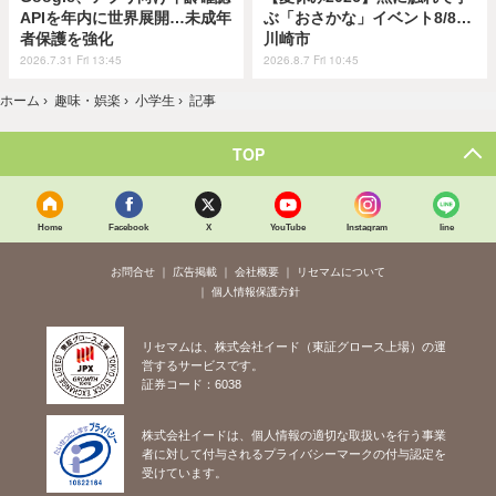
APIを年内に世界展開…未成年
ぶ「おさかな」イベント8/8…
者保護を強化
川崎市
2026.7.31 Fri 13:45
2026.8.7 Fri 10:45
ホーム
›
趣味・娯楽
›
小学生
›
記事
TOP
Home
Facebook
X
YouTube
Instagram
line
お問合せ
広告掲載
会社概要
リセマムについて
個人情報保護方針
リセマムは、株式会社イード（東証グロース上場）の運
営するサービスです。
証券コード：6038
株式会社イードは、個人情報の適切な取扱いを行う事業
者に対して付与されるプライバシーマークの付与認定を
受けています。