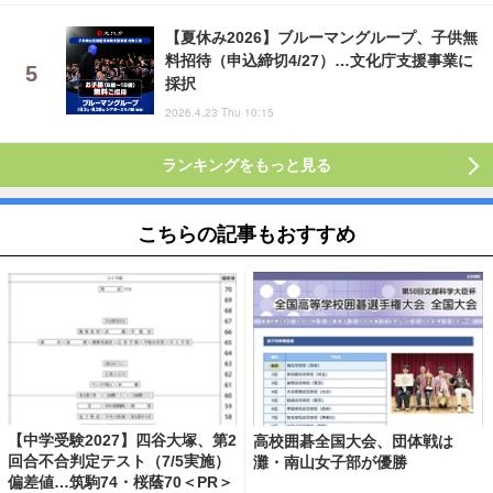
【夏休み2026】ブルーマングループ、子供無
料招待（申込締切4/27）…文化庁支援事業に
採択
2026.4.23 Thu 10:15
ランキングをもっと見る
こちらの記事もおすすめ
【中学受験2027】四谷大塚、第2
高校囲碁全国大会、団体戦は
回合不合判定テスト（7/5実施）
灘・南山女子部が優勝
偏差値…筑駒74・桜蔭70＜PR＞