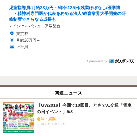
児童指導員/月給28万円～/年休125日/残業ほぼなし/医学博
士・精神科専門医が代表を務める法人/教育業界大手開発の研
修制度でさらなる成長も
マイシェルパジュニア常盤台
東京都
月給28万円～
正社員
Sponsored by
関連ニュース
【GW2016】今回で10回目、とさでん交通「電車
の日イベント」5/3
趣味・娯楽
2016.4.16 Sat 17:15