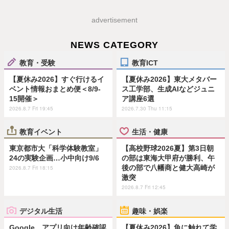
advertisement
NEWS CATEGORY
教育・受験
教育ICT
【夏休み2026】すぐ行けるイ
【夏休み2026】東大メタバー
ベント情報おまとめ便＜8/9-
ス工学部、生成AIなどジュニ
15開催＞
ア講座6選
2026.8.7 Fri 19:45
2026.7.30 Thu 11:15
教育イベント
生活・健康
東京都市大「科学体験教室」
【高校野球2026夏】第3日朝
24の実験企画…小中向け9/6
の部は東海大甲府が勝利、午
後の部で八幡商と健大高崎が
2026.8.7 Fri 18:15
激突
2026.8.7 Fri 12:45
デジタル生活
趣味・娯楽
Google、アプリ向け年齢確認
【夏休み2026】魚に触れて学