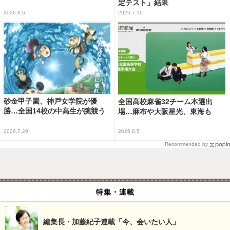
定テスト」結果
2026.8.6
2026.7.16
砂金甲子園、神戸女学院が優
全国高校麻雀32チーム本選出
勝…全国14校の中高生が腕競う
場…麻布や大阪星光、東海も
2026.7.29
2026.8.5
Recommended by
特集・連載
編集長・加藤紀子連載「今、会いたい人」