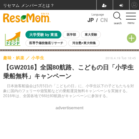
リセマム メンバーズ
Language
JP
/
CN
menu
search
大学受験 by 東進
医学部
東大受験
医専予備校徹底リサーチ
河合塾×東大特集
親子で考える大学選び
高校受験
中学受験
小学校受験
趣味・娯楽
小学生
2016.4.19 Tue 18:45
共通テスト
夏休み
8月開催学校説明会・相談会
【GW2016】全国80航路、こどもの日「小学生
8月開催イベント・WS
全国公立高校 過去問
人気記事
乗船無料」キャンペーン
自由研究教材（小学生向け）
自由研究教材（中学生向け）
ランキング
日本旅客船協会は5月5日の「こどもの日」に、小学生以下の子どもたちを対
象に国内のフェリーや遊覧船などの乗船運賃無料キャンペーンを実施する。
2016年は、全国各地で66社80航路がキャンペーンに参加する。
advertisement