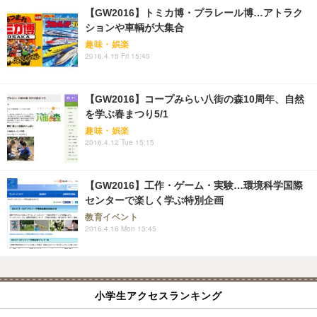
【GW2016】トミカ博・プラレール博…アトラク
ションや車輌が大集合
趣味・娯楽
2016.4.15 Fri 15:45
【GW2016】コープみらい八街の森10周年、自然
を学ぶ春まつり5/1
趣味・娯楽
2016.4.12 Tue 15:15
【GW2016】工作・ゲーム・実験…環境科学国際
センターで楽しく学ぶ特別企画
教育イベント
2016.4.18 Mon 13:45
小学生アクセスランキング