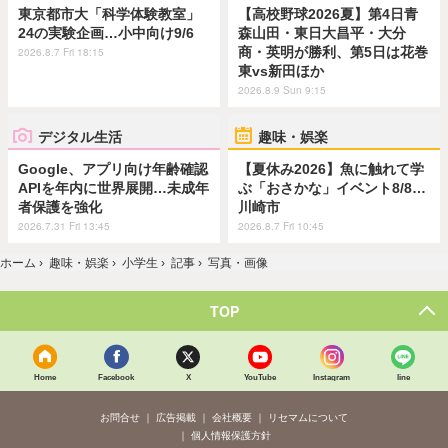
東京都市大「科学体験教室」
【高校野球2026夏】第4日青
24の実験企画…小中向け9/6
森山田・東日大昌平・大分
商・英明が勝利、第5日は花巻
2026.8.7 Fri 18:15
東vs新田ほか
2026.8.9 Sun 9:15
デジタル生活
趣味・娯楽
Google、アプリ向け年齢確認
【夏休み2026】魚に触れて学
APIを年内に世界展開…未成年
ぶ「おさかな」イベント8/8…
者保護を強化
川崎市
2026.7.31 Fri 13:45
2026.8.7 Fri 10:45
ホーム
›
趣味・娯楽
›
小学生
›
記事
›
写真・画像
TOP
Home
Facebook
X
YouTube
Instagram
line
お問合せ
広告掲載
会社概要
リセマムについて
個人情報保護方針