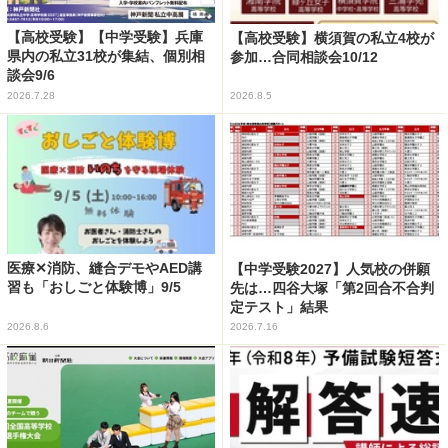
【高校受験】【中学受験】兵庫
【高校受験】横須賀の私立4校が
県内の私立31校が集結、個別相
参加…合同相談会10/12
談会9/6
2026.7.28
2026.8.5
医療✕消防、縫合デモやAED講
【中学受験2027】人気校の併願
習も「おしごと体験博」9/5
先は…四谷大塚「第2回合不合判
定テスト」結果
2026.8.6
2026.7.16