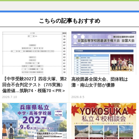
こちらの記事もおすすめ
【中学受験2027】四谷大塚、第2
高校囲碁全国大会、団体戦は
回合不合判定テスト（7/5実施）
灘・南山女子部が優勝
偏差値…筑駒74・桜蔭70＜PR＞
2026.7.10
2026.8.5