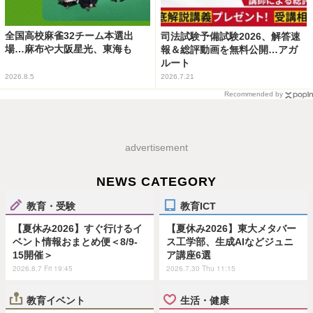
全国高校麻雀32チーム本選出
司法試験予備試験2026、解答速
場…麻布や大阪星光、東海も
報＆総評動画を無料公開…アガ
ルート
2026.8.5
2026.7.21
Recommended by
advertisement
NEWS CATEGORY
教育・受験
教育ICT
【夏休み2026】すぐ行けるイ
【夏休み2026】東大メタバー
ベント情報おまとめ便＜8/9-
ス工学部、生成AIなどジュニ
15開催＞
ア講座6選
2026.8.7 Fri 19:45
2026.7.30 Thu 11:15
教育イベント
生活・健康