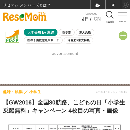
リセマム メンバーズ
Language
JP
/
CN
menu
search
大学受験 by 東進
医学部
東大受験
医専予備校徹底リサーチ
河合塾×東大特集
親子で考える大学選び
高校受験
中学受験
小学校受験
advertisement
共通テスト
夏休み
8月開催学校説明会・相談会
8月開催イベント・WS
全国公立高校 過去問
人気記事
自由研究教材（小学生向け）
自由研究教材（中学生向け）
ランキング
趣味・娯楽
小学生
2016.4.19（火） 18:45
【GW2016】全国80航路、こどもの日「小学生
乗船無料」キャンペーン 4枚目の写真・画像