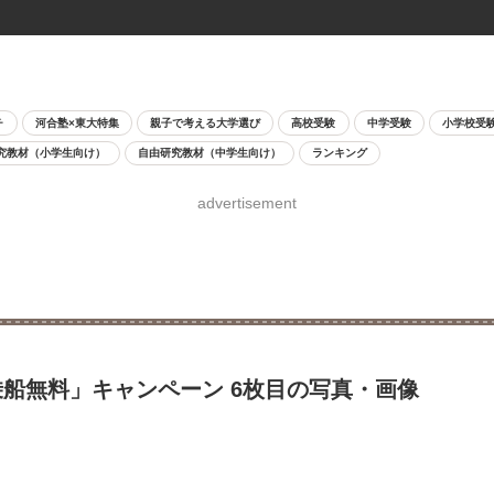
チ
河合塾×東大特集
親子で考える大学選び
高校受験
中学受験
小学校受
究教材（小学生向け）
自由研究教材（中学生向け）
ランキング
advertisement
乗船無料」キャンペーン 6枚目の写真・画像