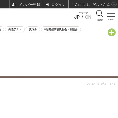
ログイン
こんにちは、ゲストさん
Language
JP
/
CN
menu
search
験
共通テスト
夏休み
8月開催学校説明会・相談会
2016.4.19（火） 18:45