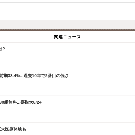
関連ニュース
は?
33.4%...過去10年で2番目の低さ
無料...嘉悦大8/24
、東大医療体験も