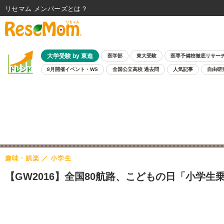
リセマム メンバーズ
大学受験 by 東進
医学部
東大受験
医専予備校徹底リサー
8月開催イベント・WS
全国公立高校 過去問
人気記事
自由研
趣味・娯楽
小学生
【GW2016】全国80航路、こどもの日「小学生