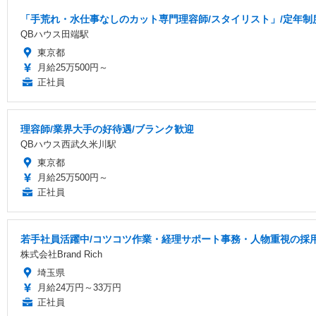
「手荒れ・水仕事なしのカット専門理容師/スタイリスト」/定年制度
QBハウス田端駅
東京都
月給25万500円～
正社員
理容師/業界大手の好待遇/ブランク歓迎
QBハウス西武久米川駅
東京都
月給25万500円～
正社員
若手社員活躍中/コツコツ作業・経理サポート事務・人物重視の採
株式会社Brand Rich
埼玉県
月給24万円～33万円
正社員