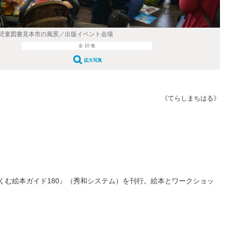
児童図書見本市の風景／出版イベント会場
全 10 枚
拡大写真
《てらしまちはる》
くむ絵本ガイド180』（秀和システム）を刊行。絵本とワークショッ