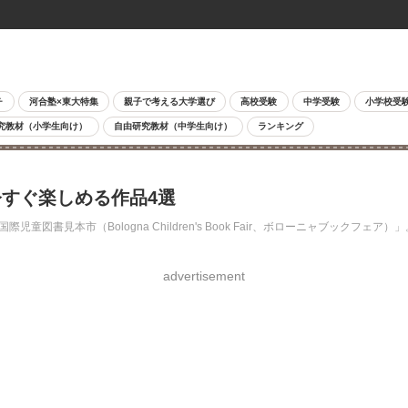
チ
河合塾×東大特集
親子で考える大学選び
高校受験
中学受験
小学校受
究教材（小学生向け）
自由研究教材（中学生向け）
ランキング
すぐ楽しめる作品4選
図書見本市（Bologna Children's Book Fair、ボローニャブック
advertisement