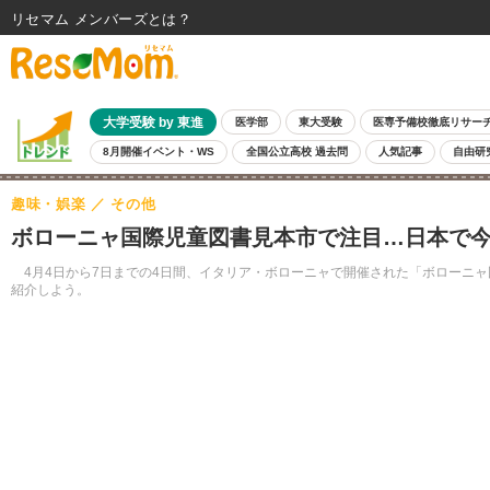
リセマム メンバーズ
大学受験 by 東進
医学部
東大受験
医専予備校徹底リサー
8月開催イベント・WS
全国公立高校 過去問
人気記事
自由研
趣味・娯楽
その他
ボローニャ国際児童図書見本市で注目…日本で今
4月4日から7日までの4日間、イタリア・ボローニャで開催された「ボローニャ国際児童
紹介しよう。