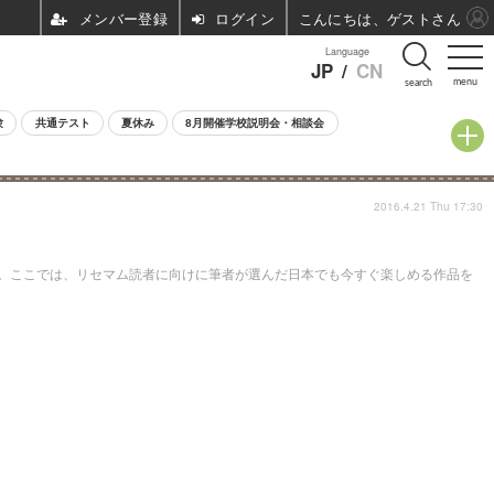
ログイン
こんにちは、ゲストさん
Language
JP
/
CN
menu
search
験
共通テスト
夏休み
8月開催学校説明会・相談会
2016.4.21 Thu 17:30
フェア）」。ここでは、リセマム読者に向けに筆者が選んだ日本でも今すぐ楽しめる作品を