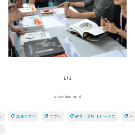
1
/
2
advertisement
リ
趣味アプリ
アプリ
教育・受験 トピックス
ト
）