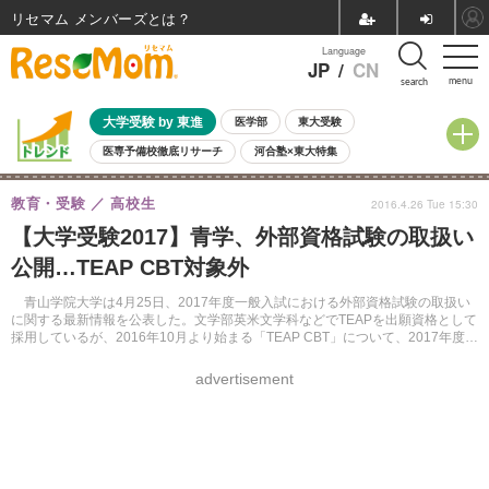
リセマム メンバーズ
Language
JP
/
CN
menu
search
大学受験 by 東進
医学部
東大受験
医専予備校徹底リサーチ
河合塾×東大特集
親子で考える大学選び
高校受験
中学受験
小学校受験
教育・受験
高校生
2016.4.26 Tue 15:30
共通テスト
夏休み
8月開催学校説明会・相談会
【大学受験2017】青学、外部資格試験の取扱い
8月開催イベント・WS
全国公立高校 過去問
人気記事
公開…TEAP CBT対象外
自由研究教材（小学生向け）
自由研究教材（中学生向け）
ランキング
青山学院大学は4月25日、2017年度一般入試における外部資格試験の取扱い
に関する最新情報を公表した。文学部英米文学科などでTEAPを出願資格として
採用しているが、2016年10月より始まる「TEAP CBT」について、2017年度は
対象外とする。
advertisement