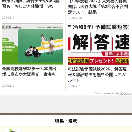
医療✕消防、縫合デモやAED講
【中学受験2027】人気校の併願
習も「おしごと体験博」9/5
先は…四谷大塚「第2回合不合判
定テスト」結果
2026.8.6
2026.7.16
全国高校麻雀32チーム本選出
司法試験予備試験2026、解答速
場…麻布や大阪星光、東海も
報＆総評動画を無料公開…アガ
ルート
2026.8.5
2026.7.21
Recommended by
特集・連載