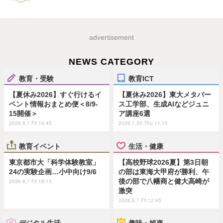
advertisement
NEWS CATEGORY
教育・受験
教育ICT
【夏休み2026】すぐ行けるイ
【夏休み2026】東大メタバー
ベント情報おまとめ便＜8/9-
ス工学部、生成AIなどジュニ
15開催＞
ア講座6選
2026.8.7 Fri 19:45
2026.7.30 Thu 11:15
教育イベント
生活・健康
東京都市大「科学体験教室」
【高校野球2026夏】第3日朝
24の実験企画…小中向け9/6
の部は東海大甲府が勝利、午
後の部で八幡商と健大高崎が
2026.8.7 Fri 18:15
激突
2026.8.7 Fri 12:45
デジタル生活
趣味・娯楽