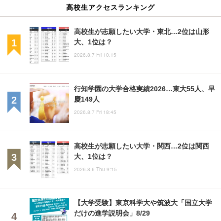
高校生アクセスランキング
高校生が志願したい大学・東北…2位は山形
大、1位は？
2026.8.7 Fri 10:15
行知学園の大学合格実績2026…東大55人、早
慶149人
2026.8.7 Fri 18:45
高校生が志願したい大学・関西…2位は関西
大、1位は？
2026.8.6 Thu 9:15
【大学受験】東京科学大や筑波大「国立大学
だけの進学説明会」8/29