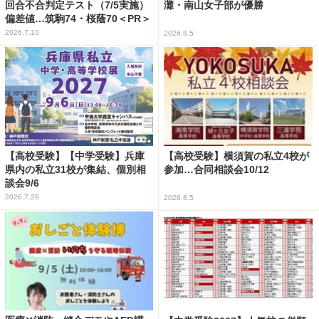
回合不合判定テスト（7/5実施）
灘・南山女子部が優勝
偏差値…筑駒74・桜蔭70＜PR＞
2026.7.10
2026.8.5
【高校受験】【中学受験】兵庫
【高校受験】横須賀の私立4校が
県内の私立31校が集結、個別相
参加…合同相談会10/12
談会9/6
2026.7.28
2026.8.5