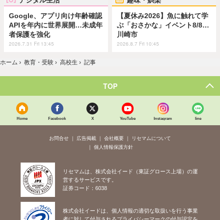
Google、アプリ向け年齢確認
【夏休み2026】魚に触れて学
APIを年内に世界展開…未成年
ぶ「おさかな」イベント8/8…
者保護を強化
川崎市
2026.7.31 Fri 13:45
2026.8.7 Fri 10:45
ホーム
›
教育・受験
›
高校生
›
記事
TOP
Home
Facebook
X
YouTube
Instagram
line
お問合せ
広告掲載
会社概要
リセマムについて
個人情報保護方針
リセマムは、株式会社イード（東証グロース上場）の運
営するサービスです。
証券コード：6038
株式会社イードは、個人情報の適切な取扱いを行う事業
者に対して付与されるプライバシーマークの付与認定を