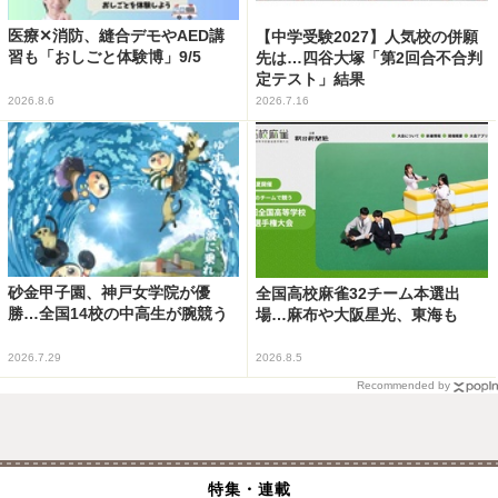
医療✕消防、縫合デモやAED講
【中学受験2027】人気校の併願
習も「おしごと体験博」9/5
先は…四谷大塚「第2回合不合判
定テスト」結果
2026.8.6
2026.7.16
砂金甲子園、神戸女学院が優
全国高校麻雀32チーム本選出
勝…全国14校の中高生が腕競う
場…麻布や大阪星光、東海も
2026.7.29
2026.8.5
Recommended by
特集・連載