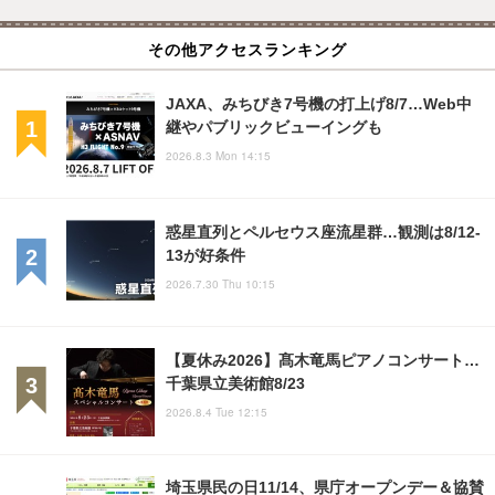
その他アクセスランキング
JAXA、みちびき7号機の打上げ8/7…Web中
継やパブリックビューイングも
2026.8.3 Mon 14:15
惑星直列とペルセウス座流星群…観測は8/12-
13が好条件
2026.7.30 Thu 10:15
【夏休み2026】髙木竜馬ピアノコンサート…
千葉県立美術館8/23
2026.8.4 Tue 12:15
埼玉県民の日11/14、県庁オープンデー＆協賛