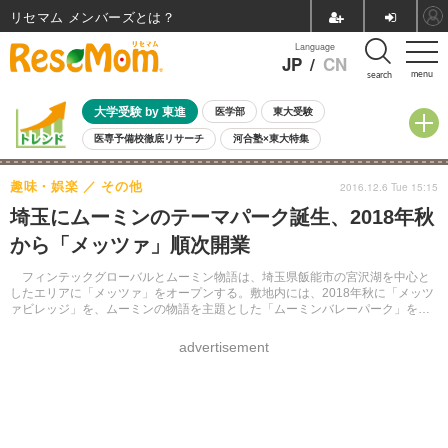
リセマム メンバーズ
Language
JP
/
CN
menu
search
大学受験 by 東進
医学部
東大受験
医専予備校徹底リサーチ
河合塾×東大特集
親子で考える大学選び
高校受験
中学受験
小学校受験
趣味・娯楽
その他
2016.12.6 Tue 15:15
共通テスト
夏休み
8月開催学校説明会・相談会
埼玉にムーミンのテーマパーク誕生、2018年秋
8月開催イベント・WS
全国公立高校 過去問
人気記事
から「メッツァ」順次開業
自由研究教材（小学生向け）
自由研究教材（中学生向け）
ランキング
フィンテックグローバルとムーミン物語は、埼玉県飯能市の宮沢湖を中心と
したエリアに「メッツァ」をオープンする。敷地内には、2018年秋に「メッツ
ァビレッジ」を、ムーミンの物語を主題とした「ムーミンバレーパーク」を
2019年春に開業予定。
advertisement