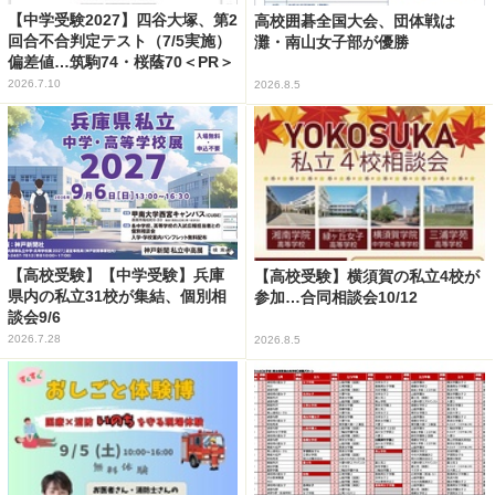
【中学受験2027】四谷大塚、第2
高校囲碁全国大会、団体戦は
回合不合判定テスト（7/5実施）
灘・南山女子部が優勝
偏差値…筑駒74・桜蔭70＜PR＞
2026.7.10
2026.8.5
【高校受験】【中学受験】兵庫
【高校受験】横須賀の私立4校が
県内の私立31校が集結、個別相
参加…合同相談会10/12
談会9/6
2026.7.28
2026.8.5