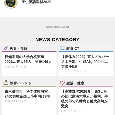
子供英語教材2026
advertisement
NEWS CATEGORY
教育・受験
教育ICT
行知学園の大学合格実績
【夏休み2026】東大メタバー
2026…東大55人、早慶149人
ス工学部、生成AIなどジュニ
ア講座6選
2026.8.7 Fri 18:45
2026.7.30 Thu 11:15
教育イベント
生活・健康
東京都市大「科学体験教室」
【高校野球2026夏】第3日朝
24の実験企画…小中向け9/6
の部は東海大甲府が勝利、午
後の部で八幡商と健大高崎が
2026.8.7 Fri 18:15
激突
2026.8.7 Fri 12:45