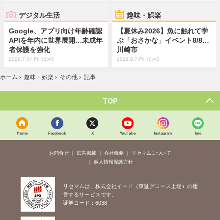
デジタル生活
趣味・娯楽
Google、アプリ向け年齢確認
【夏休み2026】魚に触れて学
APIを年内に世界展開…未成年
ぶ「おさかな」イベント8/8…
者保護を強化
川崎市
2026.7.31 Fri 13:45
2026.8.7 Fri 10:45
ホーム
›
趣味・娯楽
›
その他
›
記事
TOP
Home
Facebook
X
YouTube
Instagram
line
お問合せ
広告掲載
会社概要
リセマムについて
個人情報保護方針
リセマムは、株式会社イード（東証グロース上場）の運
営するサービスです。
証券コード：6038