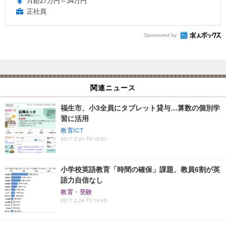
月給27万円～34万円
正社員
Sponsored by
関連ニュース
福生市、小3全員にタブレット貸与…算数の個別学
習に活用
教育ICT
2017.2.24 Fri 18:27
小学校英語教育「時間の確保」課題、教員6割が英
語力自信なし
教育・受験
2017.2.24 Fri 14:45