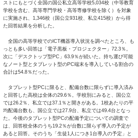
ストにもとづく全国の国公私立高等学校5,034校（中等教育
学校を含む、高等専門学校・高等専修学校を除く）を対象
に実施され、1,346校（国公立931校、私立415校）から得
た回答結果を分析した。
全国の高等学校でのICT機器導入状況を調べたところ、も
っとも多い回答は「電子黒板・プロジェクター」72.3％。
次に「デスクトップ型PC」63.9％が続いた。持ち運び可能
なノート型とタブレット型のPC端末を導入している割合の
合計は54.8％だった。
タブレット型PCに限ると、配備台数に限らずに導入済み
と回答した高校は全体の29.6％。学校別にみると、国公立
では26.2％、私立では37.1％と開きがある。1校あたりの平
均配備台数も、国公立では27.9台、私立では49.4台となっ
た。今後のタブレット型PCの配備予定についての調査で
は、回答校全体のうち19.2％が台数に限らず導入の予定が
あると回答。そのうち「生徒1人につき1台導入の予定」と