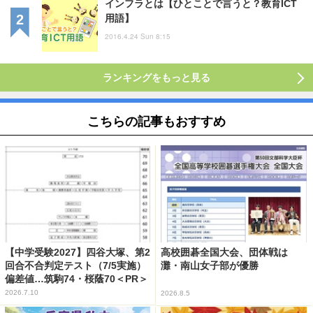
インフラとは【ひとことで言うと？教育ICT
用語】
2016.4.24 Sun 8:15
ランキングをもっと見る
こちらの記事もおすすめ
【中学受験2027】四谷大塚、第2
高校囲碁全国大会、団体戦は
回合不合判定テスト（7/5実施）
灘・南山女子部が優勝
偏差値…筑駒74・桜蔭70＜PR＞
2026.7.10
2026.8.5