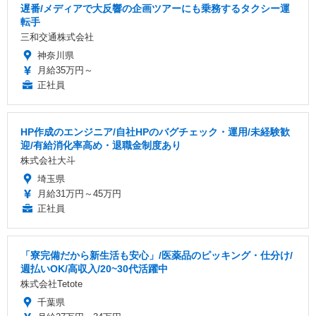
遅番/メディアで大反響の企画ツアーにも乗務するタクシー運
転手
三和交通株式会社
神奈川県
月給35万円～
正社員
HP作成のエンジニア/自社HPのバグチェック・運用/未経験歓
迎/有給消化率高め・退職金制度あり
株式会社大斗
埼玉県
月給31万円～45万円
正社員
「寮完備だから新生活も安心」/医薬品のピッキング・仕分け/
週払いOK/高収入/20~30代活躍中
株式会社Tetote
千葉県