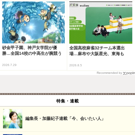
砂金甲子園、神戸女学院が優
全国高校麻雀32チーム本選出
勝…全国14校の中高生が腕競う
場…麻布や大阪星光、東海も
2026.7.29
2026.8.5
Recommended by
特集・連載
編集長・加藤紀子連載「今、会いたい人」