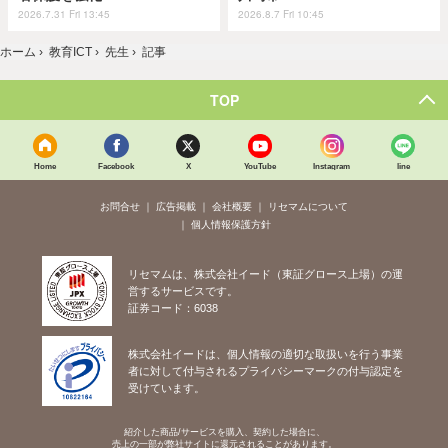
2026.7.31 Fri 13:45
2026.8.7 Fri 10:45
ホーム
›
教育ICT
›
先生
›
記事
TOP
Home
Facebook
X
YouTube
Instagram
line
お問合せ
広告掲載
会社概要
リセマムについて
個人情報保護方針
リセマムは、株式会社イード（東証グロース上場）の運
営するサービスです。
証券コード：6038
株式会社イードは、個人情報の適切な取扱いを行う事業
者に対して付与されるプライバシーマークの付与認定を
受けています。
紹介した商品/サービスを購入、契約した場合に、
売上の一部が弊社サイトに還元されることがあります。