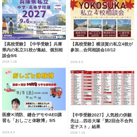
【高校受験】【中学受験】兵庫
【高校受験】横須賀の私立4校が
県内の私立31校が集結、個別相
参加…合同相談会10/12
談会9/6
2026.7.28
2026.8.5
医療✕消防、縫合デモやAED講
【中学受験2027】人気校の併願
習も「おしごと体験博」9/5
先は…四谷大塚「第2回合不合判
定テスト」結果
2026.8.6
2026.7.16