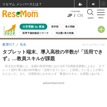
リセマム メンバーズ
Language
JP
/
CN
menu
search
大学受験 by 東進
医学部
東大受験
医専予備校徹底リサーチ
河合塾×東大特集
親子で考える大学選び
高校受験
中学受験
小学校受験
教育ICT
先生
2017.3.9 Thu 11:45
共通テスト
夏休み
8月開催学校説明会・相談会
タブレット端末、導入高校の半数が「活用でき
8月開催イベント・WS
全国公立高校 過去問
人気記事
ず」…教員スキルが課題
自由研究教材（小学生向け）
自由研究教材（中学生向け）
ランキング
旺文社が実施した、全国の高等学校におけるICT活用状況調査によると、タブ
レット型PC導入校の約半数が「活用できていない」と回答していることが明ら
かとなった。また、活用状況にかかわらず「教員のスキル」を課題にあげる学
校が多数を占めた。
advertisement