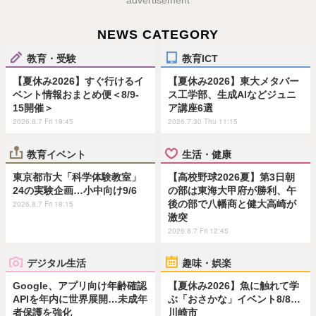
advertisement
NEWS CATEGORY
教育・受験
教育ICT
【夏休み2026】すぐ行けるイ
【夏休み2026】東大メタバー
ベント情報おまとめ便＜8/9-
ス工学部、生成AIなどジュニ
15開催＞
ア講座6選
2026.8.7 Fri 19:45
2026.7.30 Thu 11:15
教育イベント
生活・健康
東京都市大「科学体験教室」
【高校野球2026夏】第3日朝
24の実験企画…小中向け9/6
の部は東海大甲府が勝利、午
後の部で八幡商と健大高崎が
2026.8.7 Fri 18:15
激突
2026.8.7 Fri 12:45
デジタル生活
趣味・娯楽
Google、アプリ向け年齢確認
【夏休み2026】魚に触れて学
APIを年内に世界展開…未成年
ぶ「おさかな」イベント8/8…
者保護を強化
川崎市